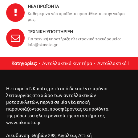
ΝΈΑ ΠΡΟΪΌΝΤΑ
Καθημερινά νέα προϊόντα προστίθενται στην γκάμα
μας.
ΤΕΧΝΙΚΉ ΥΠΟΣΤΉΡΙΞΗ
Για τεχνική υποστήριξη ηλεκτρονικό ταχυδρομείο:
info@nkmoto.gr
Κατηγορίες:
Ανταλλακτικά Κινητήρα
Ανταλλακτικά Περ
Η εταιρεία NKmoto, μετά από δεκαπέντε χρόνια
λειτουργίας στο χώρο των ανταλλακτικών
μοτοσυκλετών, περνά σε μία νέα εποχή
παρουσιάζοντας και προσφέροντας τα προϊόντα
της μέσω του ηλεκτρονικού της καταστήματος
www.nkmoto.gr
Διευθύνση: Θηβών 298, Αιγάλεω, Αττική