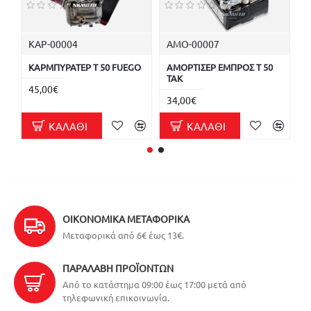
ΚΑΡ-00004
ΑΜΟ-00007
Κ
ΚΑΡΜΠΥΡΑΤΕΡ Τ 50 FUEGO
ΑΜΟΡΤΙΣΕΡ ΕΜΠΡΟΣ T 50
Κ
TAK
45,00€
1
34,00€
ΚΑΛΆΘΙ
ΚΑΛΆΘΙ
ΟΙΚΟΝΟΜΙΚΆ ΜΕΤΑΦΟΡΙΚΆ
Μεταφορικά από 6€ έως 13€.
ΠΑΡΑΛΑΒΉ ΠΡΟΪΌΝΤΩΝ
Από το κατάστημα 09:00 έως 17:00 μετά από
τηλεφωνική επικοινωνία.