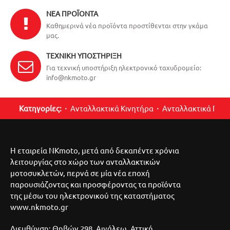
ΝΈΑ ΠΡΟΪΌΝΤΑ
Καθημερινά νέα προϊόντα προστίθενται στην γκάμα
μας.
ΤΕΧΝΙΚΉ ΥΠΟΣΤΉΡΙΞΗ
Για τεχνική υποστήριξη ηλεκτρονικό ταχυδρομείο:
info@nkmoto.gr
Κατηγορίες:
Ανταλλακτικά Κινητήρα
Ανταλλακτικά Περ
Η εταιρεία NKmoto, μετά από δεκαπέντε χρόνια
λειτουργίας στο χώρο των ανταλλακτικών
μοτοσυκλετών, περνά σε μία νέα εποχή
παρουσιάζοντας και προσφέροντας τα προϊόντα
της μέσω του ηλεκτρονικού της καταστήματος
www.nkmoto.gr
Διευθύνση: Θηβών 298, Αιγάλεω, Αττική