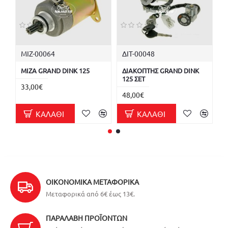
ΜΙΖ-00064
ΔΙΤ-00048
Π
ΜΙΖΑ GRAND DINK 125
ΔΙΑΚΟΠΤΗΣ GRAND DINK
Π
125 ΣΕΤ
1
33,00€
48,00€
2
ΚΑΛΆΘΙ
ΚΑΛΆΘΙ
ΟΙΚΟΝΟΜΙΚΆ ΜΕΤΑΦΟΡΙΚΆ
Μεταφορικά από 6€ έως 13€.
ΠΑΡΑΛΑΒΉ ΠΡΟΪΌΝΤΩΝ