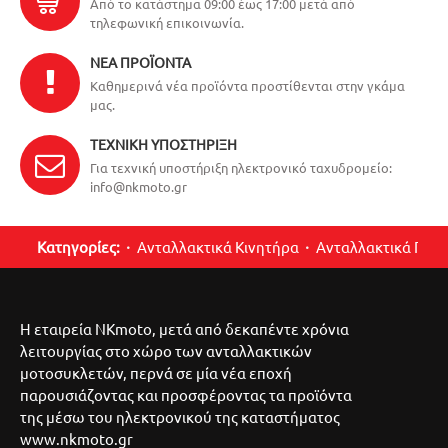
Από το κατάστημα 09:00 έως 17:00 μετά από
τηλεφωνική επικοινωνία.
ΝΈΑ ΠΡΟΪΌΝΤΑ
Καθημερινά νέα προϊόντα προστίθενται στην γκάμα
μας.
ΤΕΧΝΙΚΉ ΥΠΟΣΤΉΡΙΞΗ
Για τεχνική υποστήριξη ηλεκτρονικό ταχυδρομείο:
info@nkmoto.gr
Κατηγορίες:
Ανταλλακτικά Κινητήρα
Ανταλλακτικά Περ
Η εταιρεία NKmoto, μετά από δεκαπέντε χρόνια
λειτουργίας στο χώρο των ανταλλακτικών
μοτοσυκλετών, περνά σε μία νέα εποχή
παρουσιάζοντας και προσφέροντας τα προϊόντα
της μέσω του ηλεκτρονικού της καταστήματος
www.nkmoto.gr