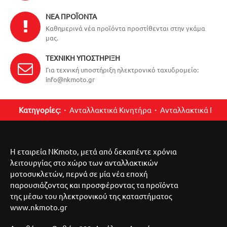
ΝΈΑ ΠΡΟΪΌΝΤΑ
Καθημερινά νέα προϊόντα προστίθενται στην γκάμα
μας.
ΤΕΧΝΙΚΉ ΥΠΟΣΤΉΡΙΞΗ
Για τεχνική υποστήριξη ηλεκτρονικό ταχυδρομείο:
info@nkmoto.gr
Κατηγορίες:
Ανταλλακτικά Κινητήρα
Ανταλλακτικά Περ
Η εταιρεία NKmoto, μετά από δεκαπέντε χρόνια
λειτουργίας στο χώρο των ανταλλακτικών
μοτοσυκλετών, περνά σε μία νέα εποχή
παρουσιάζοντας και προσφέροντας τα προϊόντα
της μέσω του ηλεκτρονικού της καταστήματος
www.nkmoto.gr