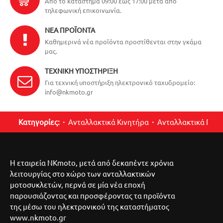
Από το κατάστημα 09:00 έως 17:00 μετά από
τηλεφωνική επικοινωνία.
ΝΈΑ ΠΡΟΪΌΝΤΑ
Καθημερινά νέα προϊόντα προστίθενται στην γκάμα
μας.
ΤΕΧΝΙΚΉ ΥΠΟΣΤΉΡΙΞΗ
Για τεχνική υποστήριξη ηλεκτρονικό ταχυδρομείο:
info@nkmoto.gr
Κατηγορίες:
Ανταλλακτικά Κινητήρα
Ανταλλακτικά Περ
Η εταιρεία NKmoto, μετά από δεκαπέντε χρόνια
λειτουργίας στο χώρο των ανταλλακτικών
μοτοσυκλετών, περνά σε μία νέα εποχή
παρουσιάζοντας και προσφέροντας τα προϊόντα
της μέσω του ηλεκτρονικού της καταστήματος
www.nkmoto.gr