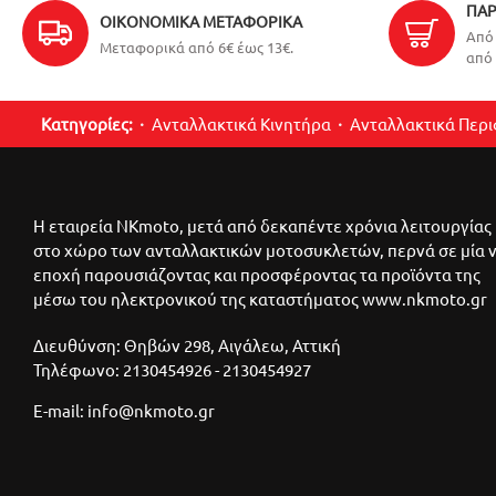
ΠΑΡ
ΟΙΚΟΝΟΜΙΚΆ ΜΕΤΑΦΟΡΙΚΆ
Από 
Μεταφορικά από 6€ έως 13€.
από 
Κατηγορίες:
Ανταλλακτικά Κινητήρα
Ανταλλακτικά Περ
Η εταιρεία NKmoto, μετά από δεκαπέντε χρόνια λειτουργίας
στο χώρο των ανταλλακτικών μοτοσυκλετών, περνά σε μία 
εποχή παρουσιάζοντας και προσφέροντας τα προϊόντα της
μέσω του ηλεκτρονικού της καταστήματος www.nkmoto.gr
Διευθύνση: Θηβών 298, Αιγάλεω, Αττική
Τηλέφωνο: 2130454926 - 2130454927
E-mail: info@nkmoto.gr