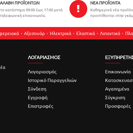
ΑΛΑΒΉ ΠΡΟΪΌΝΤΩΝ
ΝΈΑ ΠΡΟΪΌΝΤΑ
το κατάστημα 09:00 έως 17:00 μετά
Καθημερινά νέα προϊό
τηλεφωνική επικοινωνία.
προστίθενται στην γκάμ
ιφερειακά
Αξεσουάρ
Ηλεκτρικά
Ελαστικά
Λιπαντικά
Πλα
ΛΟΓΑΡΙΑΣΜΌΣ
ΕΞΥΠΗΡΕΤΗ
νέα
Λογαριασμός
Επικοινωνία
Ιστορικό Παραγγελιών
Κατασκευασ
Σύνδεση
Αγαπημένα
Εγγραφή
Σύγκριση
Επιστροφές
Προσφορές