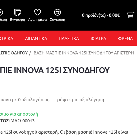
0 προϊόν(τα) - 0,00€
δεση
Εγγραφή
Αγαπημένα
Σύγκριση
ΚΤΡΙΚΑ
ΛΙΠΑΝΤΙΚΑ
ΠΛΑΣΤΙΚΑ
ΦΙΛΤΡΑ
ΦΡΕΝΑ
ΑΣΠΙΕ ΟΔΗΓΟΥ
ΒΑΣΗ ΜΑΣΠΙΕ INNOVA 125i ΣΥΝΟΔΗΓΟΥ ΑΡΙΣΤΕΡΗ
ΠΙΕ INNOVA 125I ΣΥΝΟΔΗΓΟΥ
ωνα με 0 αξιολογήσεις.
-
Γράψτε μια αξιολόγηση
σιμο για αποστολή
ΜΑΟ-00013
ΤΟΣ:
a 125i συνοδηγού αριστερή. Οι βάση μασπιέ innova 125i είναι