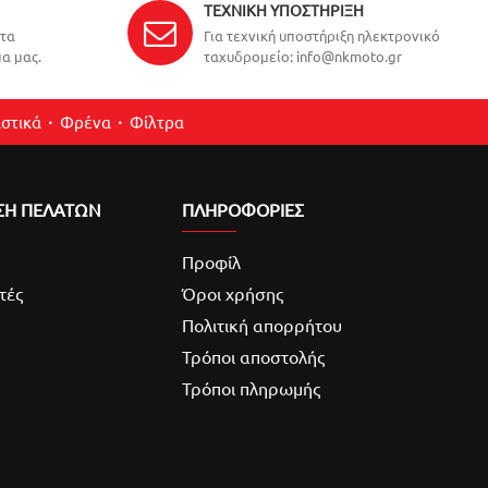
ΤΕΧΝΙΚΉ ΥΠΟΣΤΉΡΙΞΗ
ντα
Για τεχνική υποστήριξη ηλεκτρονικό
α μας.
ταχυδρομείο: info@nkmoto.gr
στικά
Φρένα
Φίλτρα
ΣΗ ΠΕΛΑΤΩΝ
ΠΛΗΡΟΦΟΡΙΕΣ
Προφίλ
τές
Όροι χρήσης
Πολιτική απορρήτου
Τρόποι αποστολής
Τρόποι πληρωμής