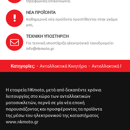
τηλεφωνική επικοινωνία.
ΝΈΑ ΠΡΟΪΌΝΤΑ
Καθημερινά νέα προϊόντα προστίθενται στην γκάμα
μας.
ΤΕΧΝΙΚΉ ΥΠΟΣΤΉΡΙΞΗ
Για τεχνική υποστήριξη ηλεκτρονικό ταχυδρομείο:
info@nkmoto.gr
Κατηγορίες:
Ανταλλακτικά Κινητήρα
Ανταλλακτικά Περ
Η εταιρεία NKmoto, μετά από δεκαπέντε χρόνια
λειτουργίας στο χώρο των ανταλλακτικών
μοτοσυκλετών, περνά σε μία νέα εποχή
παρουσιάζοντας και προσφέροντας τα προϊόντα
της μέσω του ηλεκτρονικού της καταστήματος
www.nkmoto.gr