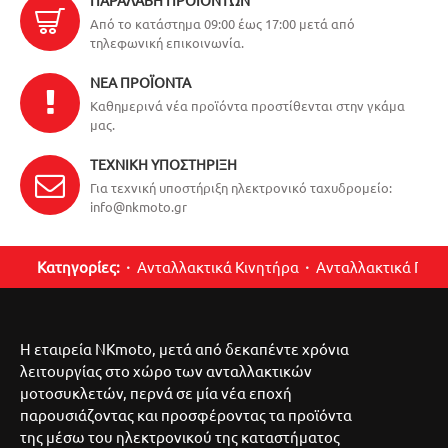
ΠΑΡΑΛΑΒΉ ΠΡΟΪΌΝΤΩΝ
Από το κατάστημα 09:00 έως 17:00 μετά από
τηλεφωνική επικοινωνία.
ΝΈΑ ΠΡΟΪΌΝΤΑ
Καθημερινά νέα προϊόντα προστίθενται στην γκάμα
μας.
ΤΕΧΝΙΚΉ ΥΠΟΣΤΉΡΙΞΗ
Για τεχνική υποστήριξη ηλεκτρονικό ταχυδρομείο:
info@nkmoto.gr
Κατηγορίες:
Ανταλλακτικά Κινητήρα
Ανταλλακτικά Περ
Η εταιρεία NKmoto, μετά από δεκαπέντε χρόνια
λειτουργίας στο χώρο των ανταλλακτικών
μοτοσυκλετών, περνά σε μία νέα εποχή
παρουσιάζοντας και προσφέροντας τα προϊόντα
της μέσω του ηλεκτρονικού της καταστήματος