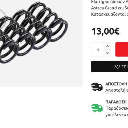
Ελατήρια δίσκων As
Astrea Grand και S
Κατασκευάζονται α
13,00€
ΕΠ
ΑΠΟΣΤΟΛΉ
Αποστολή σ
ΠΑΡΆΔΟΣΗ
Παραδόσεις
για έλεγχο