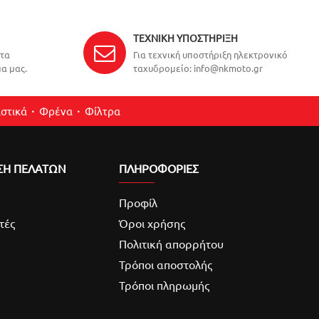
ΤΕΧΝΙΚΉ ΥΠΟΣΤΉΡΙΞΗ
ντα
Για τεχνική υποστήριξη ηλεκτρονικό
α μας.
ταχυδρομείο: info@nkmoto.gr
στικά
Φρένα
Φίλτρα
ΣΗ ΠΕΛΑΤΩΝ
ΠΛΗΡΟΦΟΡΙΕΣ
Προφίλ
τές
Όροι χρήσης
Πολιτική απορρήτου
Τρόποι αποστολής
Τρόποι πληρωμής