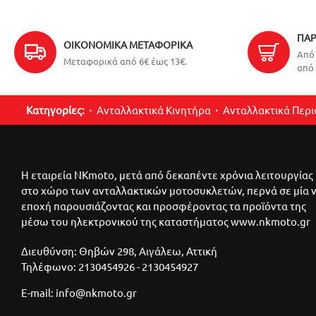
ΠΑΡ
ΟΙΚΟΝΟΜΙΚΆ ΜΕΤΑΦΟΡΙΚΆ
Από 
Μεταφορικά από 6€ έως 13€.
από 
Κατηγορίες:
Ανταλλακτικά Κινητήρα
Ανταλλακτικά Περ
Η εταιρεία NKmoto, μετά από δεκαπέντε χρόνια λειτουργίας
στο χώρο των ανταλλακτικών μοτοσυκλετών, περνά σε μία 
εποχή παρουσιάζοντας και προσφέροντας τα προϊόντα της
μέσω του ηλεκτρονικού της καταστήματος www.nkmoto.gr
Διευθύνση: Θηβών 298, Αιγάλεω, Αττική
Τηλέφωνο: 2130454926 - 2130454927
E-mail: info@nkmoto.gr