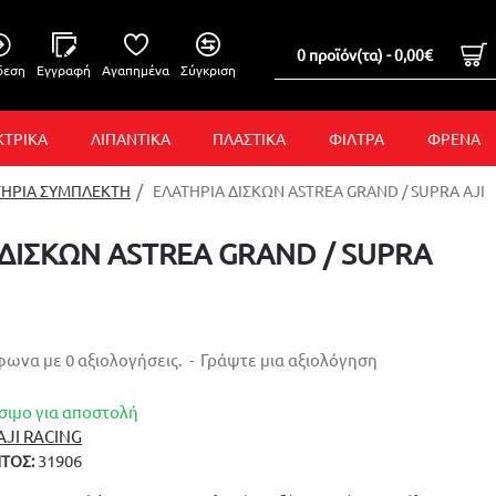
0 προϊόν(τα) - 0,00€
δεση
Εγγραφή
Αγαπημένα
Σύγκριση
ΚΤΡΙΚΑ
ΛΙΠΑΝΤΙΚΑ
ΠΛΑΣΤΙΚΑ
ΦΙΛΤΡΑ
ΦΡΕΝΑ
ΤΗΡΙΑ ΣΥΜΠΛΕΚΤΗ
ΕΛΑΤΗΡΙΑ ΔΙΣΚΩΝ ASTREA GRAND / SUPRA AJI
 ΔΙΣΚΩΝ ASTREA GRAND / SUPRA
ωνα με 0 αξιολογήσεις.
-
Γράψτε μια αξιολόγηση
σιμο για αποστολή
AJI RACING
31906
ΤΟΣ: