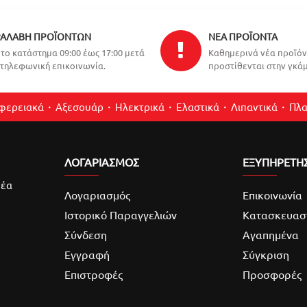
ΑΛΑΒΉ ΠΡΟΪΌΝΤΩΝ
ΝΈΑ ΠΡΟΪΌΝΤΑ
το κατάστημα 09:00 έως 17:00 μετά
Καθημερινά νέα προϊό
τηλεφωνική επικοινωνία.
προστίθενται στην γκάμ
ιφερειακά
Αξεσουάρ
Ηλεκτρικά
Ελαστικά
Λιπαντικά
Πλα
ΛΟΓΑΡΙΑΣΜΌΣ
ΕΞΥΠΗΡΕΤΗ
νέα
Λογαριασμός
Επικοινωνία
Ιστορικό Παραγγελιών
Κατασκευασ
Σύνδεση
Αγαπημένα
Εγγραφή
Σύγκριση
Επιστροφές
Προσφορές