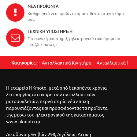
ΝΈΑ ΠΡΟΪΌΝΤΑ
Καθημερινά νέα προϊόντα προστίθενται στην γκάμα
μας.
ΤΕΧΝΙΚΉ ΥΠΟΣΤΉΡΙΞΗ
Για τεχνική υποστήριξη ηλεκτρονικό ταχυδρομείο:
info@nkmoto.gr
Κατηγορίες:
Ανταλλακτικά Κινητήρα
Ανταλλακτικά Περ
Η εταιρεία NKmoto, μετά από δεκαπέντε χρόνια
λειτουργίας στο χώρο των ανταλλακτικών
μοτοσυκλετών, περνά σε μία νέα εποχή
παρουσιάζοντας και προσφέροντας τα προϊόντα
της μέσω του ηλεκτρονικού της καταστήματος
www.nkmoto.gr
Διευθύνση: Θηβών 298, Αιγάλεω, Αττική