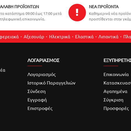
ΑΛΑΒΉ ΠΡΟΪΌΝΤΩΝ
ΝΈΑ ΠΡΟΪΌΝΤΑ
το κατάστημα 09:00 έως 17:00 μετά
Καθημερινά νέα προϊό
τηλεφωνική επικοινωνία.
προστίθενται στην γκάμ
ιφερειακά
Αξεσουάρ
Ηλεκτρικά
Ελαστικά
Λιπαντικά
Πλα
ΛΟΓΑΡΙΑΣΜΌΣ
ΕΞΥΠΗΡΕΤΗ
νέα
Λογαριασμός
Επικοινωνία
Ιστορικό Παραγγελιών
Κατασκευασ
Σύνδεση
Αγαπημένα
Εγγραφή
Σύγκριση
Επιστροφές
Προσφορές