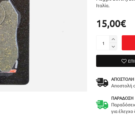
Ιταλία.
15,00€
ΕΠ
ΑΠΟΣΤΟΛΉ
Αποστολή σ
ΠΑΡΆΔΟΣΗ
Παραδόσεις
για έλεγχο