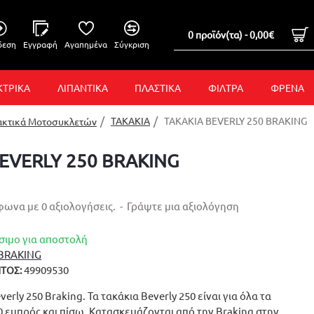
0 προϊόν(τα) - 0,00€
δεση
Εγγραφή
Αγαπημένα
Σύγκριση
ΚΤΡΙΚΑ
ΛΙΠΑΝΤΙΚΑ
ΠΛΑΣΤΙΚΑ
ΦΙΛΤΡΑ
ΦΡΕΝΑ
ΤΑΚΑΚΙΑ
ΤΑΚΑΚΙΑ BEVERLY 250 BRAKING
ακτικά Μοτοσυκλετών
EVERLY 250 BRAKING
ωνα με 0 αξιολογήσεις.
-
Γράψτε μια αξιολόγηση
σιμο για αποστολή
BRAKING
49909530
ΤΟΣ:
verly 250 Braking. Τα τακάκια Beverly 250 είναι για όλα τα
50 εμπρός και πίσω. Κατασκευάζονται από την Braking στην