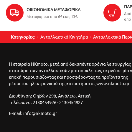
ΠΑΡ
ΟΙΚΟΝΟΜΙΚΆ ΜΕΤΑΦΟΡΙΚΆ
Από 
Μεταφορικά από 6€ έως 13€.
από 
Κατηγορίες:
Ανταλλακτικά Κινητήρα
Ανταλλακτικά Περ
Η εταιρεία NKmoto, μετά από δεκαπέντε χρόνια λειτουργίας
στο χώρο των ανταλλακτικών μοτοσυκλετών, περνά σε μία 
εποχή παρουσιάζοντας και προσφέροντας τα προϊόντα της
μέσω του ηλεκτρονικού της καταστήματος www.nkmoto.gr
Διευθύνση: Θηβών 298, Αιγάλεω, Αττική
Τηλέφωνο: 2130454926 - 2130454927
E-mail: info@nkmoto.gr