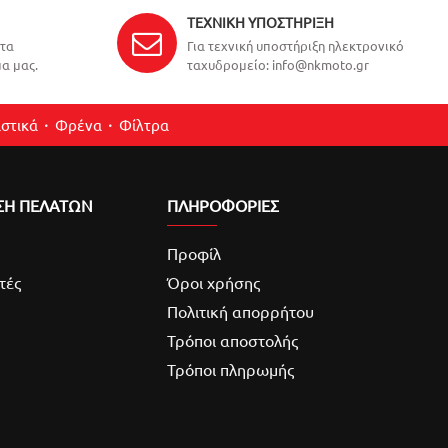
ΤΕΧΝΙΚΉ ΥΠΟΣΤΉΡΙΞΗ
ντα
Για τεχνική υποστήριξη ηλεκτρονικό
α μας.
ταχυδρομείο: info@nkmoto.gr
στικά
Φρένα
Φίλτρα
ΣΗ ΠΕΛΑΤΩΝ
ΠΛΗΡΟΦΟΡΙΕΣ
Προφίλ
τές
Όροι χρήσης
Πολιτική απορρήτου
Τρόποι αποστολής
Τρόποι πληρωμής