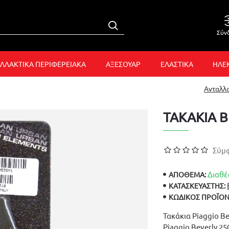
Σύν
ΛΛΑΚΤΙΚΑ ΠΕΡΙΦΕΡΕΙΑΚΑ
ΑΞΕΣΟΥΑΡ
ΕΛΑΣΤΙΚΑ
ΗΛΕ
Ανταλλ
ΤΑΚΑΚΙΑ B
Σύμφ
Διαθέ
ΑΠΟΘΕΜΑ:
ΚΑΤΑΣΚΕΥΑΣΤΉΣ:
ΚΩΔΙΚΌΣ ΠΡΟΪΌΝ
Τακάκια Piaggio Be
Piaggio Beverly 2