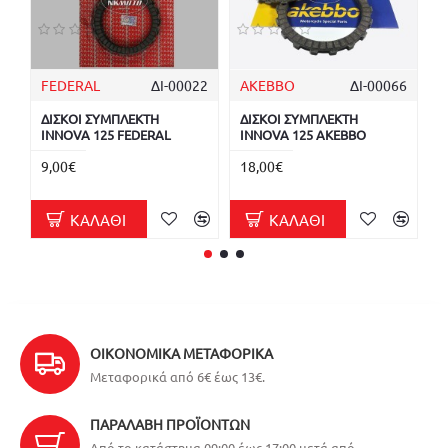
FEDERAL
ΔΙ-00022
AKEBBO
ΔΙ-00066
T
ΔΙΣΚΟΙ ΣΥΜΠΛΕΚΤΗ
ΔΙΣΚΟΙ ΣΥΜΠΛΕΚΤΗ
Δ
INNOVA 125 FEDERAL
INNOVA 125 AKEBBO
I
T
9,00€
18,00€
1
ΚΑΛΆΘΙ
ΚΑΛΆΘΙ
ΟΙΚΟΝΟΜΙΚΆ ΜΕΤΑΦΟΡΙΚΆ
Μεταφορικά από 6€ έως 13€.
ΠΑΡΑΛΑΒΉ ΠΡΟΪΌΝΤΩΝ
Από το κατάστημα 09:00 έως 17:00 μετά από