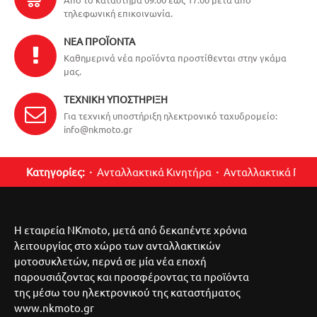
τηλεφωνική επικοινωνία.
ΝΈΑ ΠΡΟΪΌΝΤΑ
Καθημερινά νέα προϊόντα προστίθενται στην γκάμα
μας.
ΤΕΧΝΙΚΉ ΥΠΟΣΤΉΡΙΞΗ
Για τεχνική υποστήριξη ηλεκτρονικό ταχυδρομείο:
info@nkmoto.gr
Κατηγορίες:
Ανταλλακτικά Κινητήρα
Ανταλλακτικά Περ
Η εταιρεία NKmoto, μετά από δεκαπέντε χρόνια
λειτουργίας στο χώρο των ανταλλακτικών
μοτοσυκλετών, περνά σε μία νέα εποχή
παρουσιάζοντας και προσφέροντας τα προϊόντα
της μέσω του ηλεκτρονικού της καταστήματος
www.nkmoto.gr