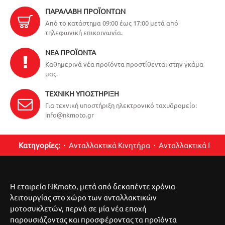
ΠΑΡΑΛΑΒΉ ΠΡΟΪΌΝΤΩΝ
Από το κατάστημα 09:00 έως 17:00 μετά από
τηλεφωνική επικοινωνία.
ΝΈΑ ΠΡΟΪΌΝΤΑ
Καθημερινά νέα προϊόντα προστίθενται στην γκάμα
μας.
ΤΕΧΝΙΚΉ ΥΠΟΣΤΉΡΙΞΗ
Για τεχνική υποστήριξη ηλεκτρονικό ταχυδρομείο:
info@nkmoto.gr
Κατηγορίες:
Ανταλλακτικά Κινητήρα
Ανταλλακτικά Περ
Η εταιρεία NKmoto, μετά από δεκαπέντε χρόνια
λειτουργίας στο χώρο των ανταλλακτικών
μοτοσυκλετών, περνά σε μία νέα εποχή
παρουσιάζοντας και προσφέροντας τα προϊόντα