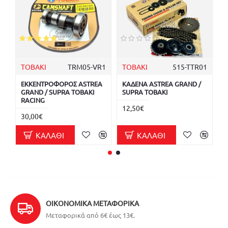
TOBAKI
TRM05-VR1
TOBAKI
515-TTR01
T
ΕΚΚΕΝΤΡΟΦΟΡΟΣ ASTREA
ΚΑΔΕΝΑ ASTREA GRAND /
Κ
GRAND / SUPRA TOBAKI
SUPRA TOBAKI
S
RACING
T
12,50€
30,00€
1
ΚΑΛΆΘΙ
ΚΑΛΆΘΙ
ΟΙΚΟΝΟΜΙΚΆ ΜΕΤΑΦΟΡΙΚΆ
Μεταφορικά από 6€ έως 13€.