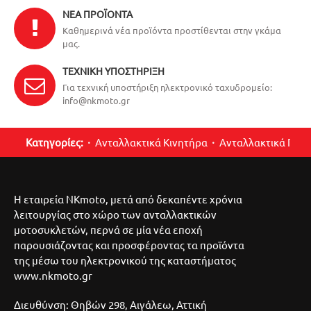
ΝΈΑ ΠΡΟΪΌΝΤΑ
Καθημερινά νέα προϊόντα προστίθενται στην γκάμα
μας.
ΤΕΧΝΙΚΉ ΥΠΟΣΤΉΡΙΞΗ
Για τεχνική υποστήριξη ηλεκτρονικό ταχυδρομείο:
info@nkmoto.gr
Κατηγορίες:
Ανταλλακτικά Κινητήρα
Ανταλλακτικά Περ
Η εταιρεία NKmoto, μετά από δεκαπέντε χρόνια
λειτουργίας στο χώρο των ανταλλακτικών
μοτοσυκλετών, περνά σε μία νέα εποχή
παρουσιάζοντας και προσφέροντας τα προϊόντα
της μέσω του ηλεκτρονικού της καταστήματος
www.nkmoto.gr
Διευθύνση: Θηβών 298, Αιγάλεω, Αττική