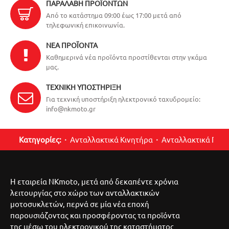
ΠΑΡΑΛΑΒΉ ΠΡΟΪΌΝΤΩΝ
Από το κατάστημα 09:00 έως 17:00 μετά από
τηλεφωνική επικοινωνία.
ΝΈΑ ΠΡΟΪΌΝΤΑ
Καθημερινά νέα προϊόντα προστίθενται στην γκάμα
μας.
ΤΕΧΝΙΚΉ ΥΠΟΣΤΉΡΙΞΗ
Για τεχνική υποστήριξη ηλεκτρονικό ταχυδρομείο:
info@nkmoto.gr
Κατηγορίες:
Ανταλλακτικά Κινητήρα
Ανταλλακτικά Περ
Η εταιρεία NKmoto, μετά από δεκαπέντε χρόνια
λειτουργίας στο χώρο των ανταλλακτικών
μοτοσυκλετών, περνά σε μία νέα εποχή
παρουσιάζοντας και προσφέροντας τα προϊόντα
της μέσω του ηλεκτρονικού της καταστήματος