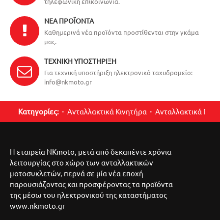
τηλεφωνική επικοινωνία.
ΝΈΑ ΠΡΟΪΌΝΤΑ
Καθημερινά νέα προϊόντα προστίθενται στην γκάμα
μας.
ΤΕΧΝΙΚΉ ΥΠΟΣΤΉΡΙΞΗ
Για τεχνική υποστήριξη ηλεκτρονικό ταχυδρομείο:
info@nkmoto.gr
Κατηγορίες:
Ανταλλακτικά Κινητήρα
Ανταλλακτικά Περ
Η εταιρεία NKmoto, μετά από δεκαπέντε χρόνια
λειτουργίας στο χώρο των ανταλλακτικών
μοτοσυκλετών, περνά σε μία νέα εποχή
παρουσιάζοντας και προσφέροντας τα προϊόντα
της μέσω του ηλεκτρονικού της καταστήματος
www.nkmoto.gr