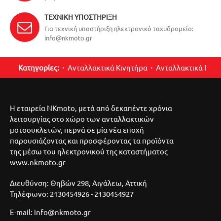
ΤΕΧΝΙΚΉ ΥΠΟΣΤΉΡΙΞΗ
Για τεχνική υποστήριξη ηλεκτρονικό ταχυδρομείο:
info@nkmoto.gr
Κατηγορίες:
Ανταλλακτικά Κινητήρα
Ανταλλακτικά Περ
Η εταιρεία NKmoto, μετά από δεκαπέντε χρόνια
λειτουργίας στο χώρο των ανταλλακτικών
μοτοσυκλετών, περνά σε μία νέα εποχή
παρουσιάζοντας και προσφέροντας τα προϊόντα
της μέσω του ηλεκτρονικού της καταστήματος
www.nkmoto.gr
Διευθύνση: Θηβών 298, Αιγάλεω, Αττική
Τηλέφωνο: 2130454926 - 2130454927
E-mail: info@nkmoto.gr