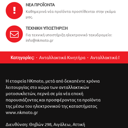
ΝΈΑ ΠΡΟΪΌΝΤΑ
Καθημερινά νέα προϊόντα προστίθενται στην γκάμα
μας.
ΤΕΧΝΙΚΉ ΥΠΟΣΤΉΡΙΞΗ
Για τεχνική υποστήριξη ηλεκτρονικό ταχυδρομείο:
info@nkmoto.gr
Κατηγορίες:
Ανταλλακτικά Κινητήρα
Ανταλλακτικά Περ
Η εταιρεία NKmoto, μετά από δεκαπέντε χρόνια
λειτουργίας στο χώρο των ανταλλακτικών
μοτοσυκλετών, περνά σε μία νέα εποχή
παρουσιάζοντας και προσφέροντας τα προϊόντα
της μέσω του ηλεκτρονικού της καταστήματος
www.nkmoto.gr
Διευθύνση: Θηβών 298, Αιγάλεω, Αττική