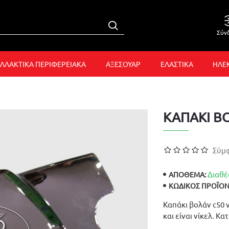
Σύν
ΛΛΑΚΤΙΚΑ ΠΕΡΙΦΕΡΕΙΑΚΑ
ΑΞΕΣΟΥΑΡ
ΕΛΑΣΤΙΚΑ
ΗΛΕ
ΚΑΠΑΚΙ Β
Σύμφ
Διαθέ
ΑΠΟΘΕΜΑ:
ΚΩΔΙΚΌΣ ΠΡΟΪΌΝ
Καπάκι βολάν c50 ν
και είναι νίκελ. Κ