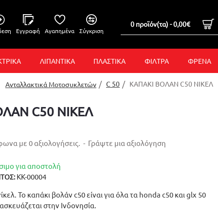
0 προϊόν(τα) - 0,00€
δεση
Εγγραφή
Αγαπημένα
Σύγκριση
ΚΤΡΙΚΑ
ΛΙΠΑΝΤΙΚΑ
ΠΛΑΣΤΙΚΑ
ΦΙΛΤΡΑ
ΦΡΕΝΑ
C 50
ΚΑΠΑΚΙ ΒΟΛΑΝ C50 ΝΙΚΕΛ
Ανταλλακτικά Μοτοσυκλετών
ΟΛΑΝ C50 ΝΙΚΕΛ
ωνα με 0 αξιολογήσεις.
-
Γράψτε μια αξιολόγηση
σιμο για αποστολή
ΚΚ-00004
ΤΟΣ:
ίκελ. Το καπάκι βολάν c50 είναι για όλα τα honda c50 και glx 50
ατασκευάζεται στην Ινδονησία.