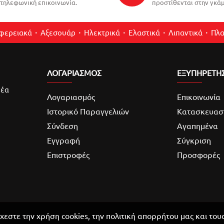
τηλεφωνική επικοινωνία.
προστίθενται στην γκάμ
ιφερειακά
Αξεσουάρ
Ηλεκτρικά
Ελαστικά
Λιπαντικά
Πλα
ΛΟΓΑΡΙΑΣΜΌΣ
ΕΞΥΠΗΡΕΤΗ
νέα
Λογαριασμός
Επικοινωνία
Ιστορικό Παραγγελιών
Κατασκευασ
Σύνδεση
Αγαπημένα
Εγγραφή
Σύγκριση
Επιστροφές
Προσφορές
χεστε την χρήση cookies, την πολιτική απορρήτου μας και του