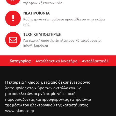
τηλεφωνική επικοινωνία.
ΝΈΑ ΠΡΟΪΌΝΤΑ
Καθημερινά νέα προϊόντα προστίθενται στην γκάμα
μας.
ΤΕΧΝΙΚΉ ΥΠΟΣΤΉΡΙΞΗ
Για τεχνική υποστήριξη ηλεκτρονικό ταχυδρομείο:
info@nkmoto.gr
Κατηγορίες:
Ανταλλακτικά Κινητήρα
Ανταλλακτικά Περ
Η εταιρεία NKmoto, μετά από δεκαπέντε χρόνια
λειτουργίας στο χώρο των ανταλλακτικών
μοτοσυκλετών, περνά σε μία νέα εποχή
παρουσιάζοντας και προσφέροντας τα προϊόντα
της μέσω του ηλεκτρονικού της καταστήματος
www.nkmoto.gr