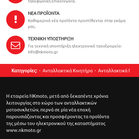
τηλεφωνική επικοινωνία.
ΝΈΑ ΠΡΟΪΌΝΤΑ
Καθημερινά νέα προϊόντα προστίθενται στην γκάμα
μας.
ΤΕΧΝΙΚΉ ΥΠΟΣΤΉΡΙΞΗ
Για τεχνική υποστήριξη ηλεκτρονικό ταχυδρομείο:
info@nkmoto.gr
Κατηγορίες:
Ανταλλακτικά Κινητήρα
Ανταλλακτικά Περ
Η εταιρεία NKmoto, μετά από δεκαπέντε χρόνια
λειτουργίας στο χώρο των ανταλλακτικών
μοτοσυκλετών, περνά σε μία νέα εποχή
παρουσιάζοντας και προσφέροντας τα προϊόντα
της μέσω του ηλεκτρονικού της καταστήματος
www.nkmoto.gr