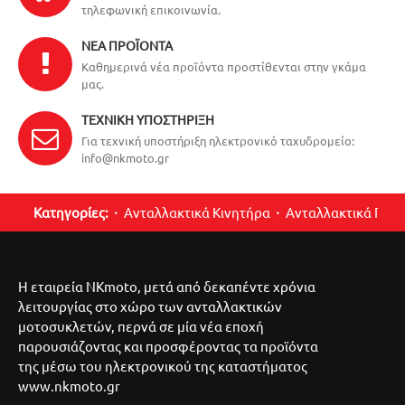
τηλεφωνική επικοινωνία.
ΝΈΑ ΠΡΟΪΌΝΤΑ
Καθημερινά νέα προϊόντα προστίθενται στην γκάμα
μας.
ΤΕΧΝΙΚΉ ΥΠΟΣΤΉΡΙΞΗ
Για τεχνική υποστήριξη ηλεκτρονικό ταχυδρομείο:
info@nkmoto.gr
Κατηγορίες:
Ανταλλακτικά Κινητήρα
Ανταλλακτικά Περ
Η εταιρεία NKmoto, μετά από δεκαπέντε χρόνια
λειτουργίας στο χώρο των ανταλλακτικών
μοτοσυκλετών, περνά σε μία νέα εποχή
παρουσιάζοντας και προσφέροντας τα προϊόντα
της μέσω του ηλεκτρονικού της καταστήματος
www.nkmoto.gr