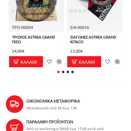
ΤΡΟ-00004
ΣΙΑ-00016
A
ΤΡΟΧΟΣ ASTREA GRAND
ΣΙΑΓΩΝΕΣ ASTREA GRAND
Σ
ΠΙΣΩ
KITACO
A
54,00€
23,00€
4
ΚΑΛΆΘΙ
ΚΑΛΆΘΙ
ΟΙΚΟΝΟΜΙΚΆ ΜΕΤΑΦΟΡΙΚΆ
Μεταφορικά από 6€ έως 13€.
ΠΑΡΑΛΑΒΉ ΠΡΟΪΌΝΤΩΝ
Από το κατάστημα 09:00 έως 17:00 μετά από