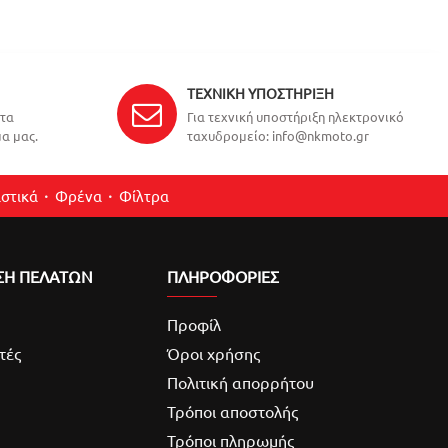
ΤΕΧΝΙΚΉ ΥΠΟΣΤΉΡΙΞΗ
ντα
Για τεχνική υποστήριξη ηλεκτρονικό
α μας.
ταχυδρομείο: info@nkmoto.gr
στικά
Φρένα
Φίλτρα
ΣΗ ΠΕΛΑΤΩΝ
ΠΛΗΡΟΦΟΡΙΕΣ
Προφίλ
τές
Όροι χρήσης
Πολιτική απορρήτου
Τρόποι αποστολής
Τρόποι πληρωμής