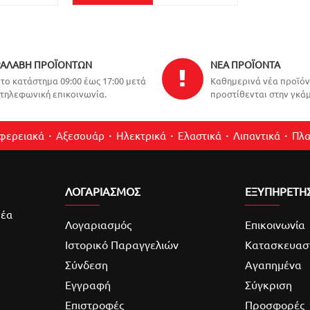
ΑΛΑΒΉ ΠΡΟΪΌΝΤΩΝ
ΝΈΑ ΠΡΟΪΌΝΤΑ
το κατάστημα 09:00 έως 17:00 μετά
Καθημερινά νέα προϊό
τηλεφωνική επικοινωνία.
προστίθενται στην γκάμ
ιφερειακά
Αξεσουάρ
Ηλεκτρικά
Ελαστικά
Λιπαντικά
Πλα
ΛΟΓΑΡΙΑΣΜΌΣ
ΕΞΥΠΗΡΕΤΗ
νέα
Λογαριασμός
Επικοινωνία
Ιστορικό Παραγγελιών
Κατασκευασ
Σύνδεση
Αγαπημένα
Εγγραφή
Σύγκριση
Επιστροφές
Προσφορές