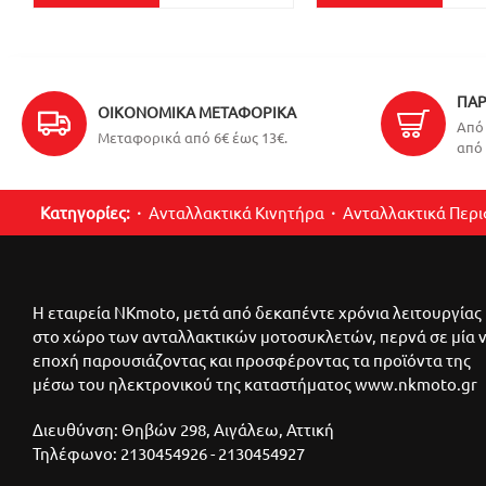
ΠΑΡ
ΟΙΚΟΝΟΜΙΚΆ ΜΕΤΑΦΟΡΙΚΆ
Από 
Μεταφορικά από 6€ έως 13€.
από 
Κατηγορίες:
Ανταλλακτικά Κινητήρα
Ανταλλακτικά Περ
Η εταιρεία NKmoto, μετά από δεκαπέντε χρόνια λειτουργίας
στο χώρο των ανταλλακτικών μοτοσυκλετών, περνά σε μία 
εποχή παρουσιάζοντας και προσφέροντας τα προϊόντα της
μέσω του ηλεκτρονικού της καταστήματος www.nkmoto.gr
Διευθύνση: Θηβών 298, Αιγάλεω, Αττική
Τηλέφωνο: 2130454926 - 2130454927