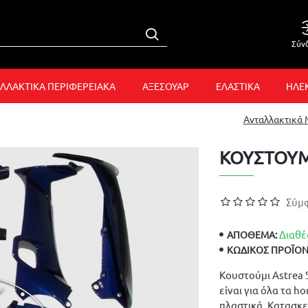
Σύν
ΛΛΑΚΤΙΚΑ ΠΕΡΙΦΕΡΕΙΑΚΑ
ΑΞΕΣΟΥΑΡ
ΕΛΑΣΤΙΚΑ
ΗΛΕ
Ανταλλακτικά
ΚΟΥΣΤΟΥΜ
Σύμφ
Διαθέ
ΑΠΟΘΕΜΑ:
ΚΩΔΙΚΌΣ ΠΡΟΪΌΝ
Κουστούμι Astrea 
είναι για όλα τα h
πλαστικά. Κατασκε