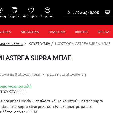
0 προϊόν(τα) - 0,00€
δεση
Εγγραφή
Αγαπημένα
Σύγκριση
ΚΤΡΙΚΑ
ΛΙΠΑΝΤΙΚΑ
ΠΛΑΣΤΙΚΑ
ΦΙΛΤΡΑ
ΦΡΕΝΑ
ΚΟΥΣΤΟΥΜΙΑ
ΚΟΥΣΤΟΥΜΙ ASTREA SUPRA ΜΠΛΕ
 Μοτοσυκλετών
Ι ASTREA SUPRA ΜΠΛΕ
ωνα με 0 αξιολογήσεις.
-
Γράψτε μια αξιολόγηση
σιμο για αποστολή
ΚΟΥ-00025
ΤΟΣ:
Supra μπλε Honda - Σετ πλαστικά. Το κουστούμι astrea supra
onda astrea supra είναι μπλε και είναι κομπλέ με όλα τα
υάζεται από την OEM.