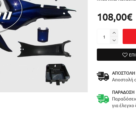
108,00€
ΕΠ
ΑΠΟΣΤΟΛΉ
Αποστολή σ
ΠΑΡΆΔΟΣΗ
Παραδόσεις
για έλεγχο