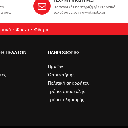
ΤΕΧΝΙΚΉ ΥΠΟΣΤΉΡΙΞΗ
ντα
Για τεχνική υποστήριξη ηλεκτρονικό
α μας.
ταχυδρομείο: info@nkmoto.gr
στικά
Φρένα
Φίλτρα
ΣΗ ΠΕΛΑΤΩΝ
ΠΛΗΡΟΦΟΡΙΕΣ
Προφίλ
τές
Όροι χρήσης
Πολιτική απορρήτου
Τρόποι αποστολής
Τρόποι πληρωμής