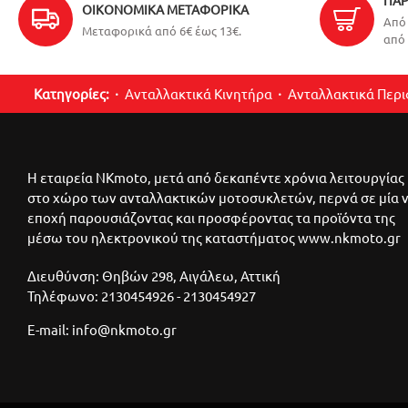
ΠΑΡ
ΟΙΚΟΝΟΜΙΚΆ ΜΕΤΑΦΟΡΙΚΆ
Από 
Μεταφορικά από 6€ έως 13€.
από 
Κατηγορίες:
Ανταλλακτικά Κινητήρα
Ανταλλακτικά Περ
Η εταιρεία NKmoto, μετά από δεκαπέντε χρόνια λειτουργίας
στο χώρο των ανταλλακτικών μοτοσυκλετών, περνά σε μία 
εποχή παρουσιάζοντας και προσφέροντας τα προϊόντα της
μέσω του ηλεκτρονικού της καταστήματος www.nkmoto.gr
Διευθύνση: Θηβών 298, Αιγάλεω, Αττική
Τηλέφωνο: 2130454926 - 2130454927
E-mail: info@nkmoto.gr