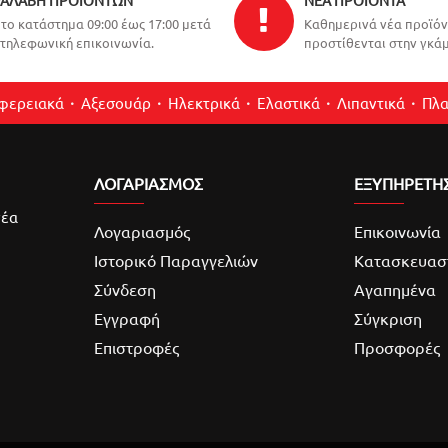
ΑΛΑΒΉ ΠΡΟΪΌΝΤΩΝ
ΝΈΑ ΠΡΟΪΌΝΤΑ
το κατάστημα 09:00 έως 17:00 μετά
Καθημερινά νέα προϊό
τηλεφωνική επικοινωνία.
προστίθενται στην γκάμ
ιφερειακά
Αξεσουάρ
Ηλεκτρικά
Ελαστικά
Λιπαντικά
Πλα
ΛΟΓΑΡΙΑΣΜΌΣ
ΕΞΥΠΗΡΕΤΗ
νέα
Λογαριασμός
Επικοινωνία
Ιστορικό Παραγγελιών
Κατασκευασ
Σύνδεση
Αγαπημένα
Εγγραφή
Σύγκριση
Επιστροφές
Προσφορές