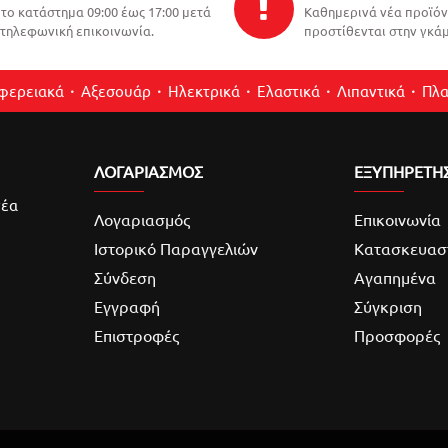
το κατάστημα 09:00 έως 17:00 μετά
Καθημερινά νέα προϊό
τηλεφωνική επικοινωνία.
προστίθενται στην γκάμ
ιφερειακά
Αξεσουάρ
Ηλεκτρικά
Ελαστικά
Λιπαντικά
Πλα
ΛΟΓΑΡΙΑΣΜΌΣ
ΕΞΥΠΗΡΕΤΗ
νέα
Λογαριασμός
Επικοινωνία
Ιστορικό Παραγγελιών
Κατασκευασ
Σύνδεση
Αγαπημένα
Εγγραφή
Σύγκριση
Επιστροφές
Προσφορές