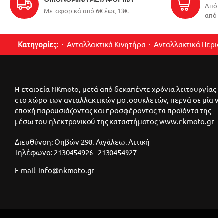
Από 
Μεταφορικά από 6€ έως 13€.
από 
Κατηγορίες:
Ανταλλακτικά Κινητήρα
Ανταλλακτικά Περ
Η εταιρεία NKmoto, μετά από δεκαπέντε χρόνια λειτουργίας
στο χώρο των ανταλλακτικών μοτοσυκλετών, περνά σε μία 
εποχή παρουσιάζοντας και προσφέροντας τα προϊόντα της
μέσω του ηλεκτρονικού της καταστήματος www.nkmoto.gr
Διευθύνση: Θηβών 298, Αιγάλεω, Αττική
Τηλέφωνο: 2130454926 - 2130454927
E-mail: info@nkmoto.gr