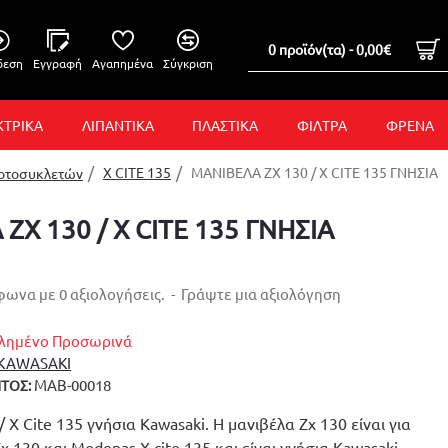
0 προϊόν(τα) - 0,00€
δεση
Εγγραφή
Αγαπημένα
Σύγκριση
ΚΤΡΙΚΑ
ΛΙΠΑΝΤΙΚΑ
ΠΛΑΣΤΙΚΑ
ΦΙΛΤΡΑ
ΦΡΕΝΑ
X CITE 135
ΜΑΝΙΒΕΛΑ ZX 130 / X CITE 135 ΓΝΗΣΙΑ
Μοτοσυκλετών
ZX 130 / X CITE 135 ΓΝΗΣΙΑ
ωνα με 0 αξιολογήσεις.
-
Γράψτε μια αξιολόγηση
λημένο Προσωρινά
KAWASAKI
ΜΑΒ-00018
ΤΟΣ:
 X Cite 135 γνήσια Kawasaki. Η μανιβέλα Zx 130 είναι για
x 130 και Modenas X cite 135 και είναι γνήσια Kawasaki.