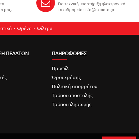
ντα
Για τεχνική υποστήριξη ηλεκτρονικό
α μας.
ταχυδρομείο: info@nkmoto.gr
στικά
Φρένα
Φίλτρα
ΣΗ ΠΕΛΑΤΩΝ
ΠΛΗΡΟΦΟΡΙΕΣ
Προφίλ
τές
Όροι χρήσης
Πολιτική απορρήτου
Τρόποι αποστολής
Τρόποι πληρωμής