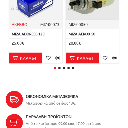
AKEBBO
ΜΙΖ-00073
ΜΙΖ-00050
ΜΙΖΑ ADDRESS 125I
ΜΙΖΑ AEROX 50
Μ
A
25,00€
20,00€
2
ΚΑΛΆΘΙ
ΚΑΛΆΘΙ
ΟΙΚΟΝΟΜΙΚΆ ΜΕΤΑΦΟΡΙΚΆ
Μεταφορικά από 6€ έως 13€.
ΠΑΡΑΛΑΒΉ ΠΡΟΪΌΝΤΩΝ
Από το κατάστημα 09:00 έως 17:00 μετά από