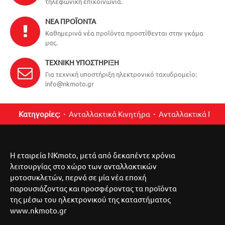
τηλεφωνική επικοινωνία.
ΝΈΑ ΠΡΟΪΌΝΤΑ
Καθημερινά νέα προϊόντα προστίθενται στην γκάμα
μας.
ΤΕΧΝΙΚΉ ΥΠΟΣΤΉΡΙΞΗ
Για τεχνική υποστήριξη ηλεκτρονικό ταχυδρομείο:
info@nkmoto.gr
Κατηγορίες:
Ανταλλακτικά Κινητήρα
Ανταλλακτικά Περ
Η εταιρεία NKmoto, μετά από δεκαπέντε χρόνια
λειτουργίας στο χώρο των ανταλλακτικών
μοτοσυκλετών, περνά σε μία νέα εποχή
παρουσιάζοντας και προσφέροντας τα προϊόντα
της μέσω του ηλεκτρονικού της καταστήματος
www.nkmoto.gr