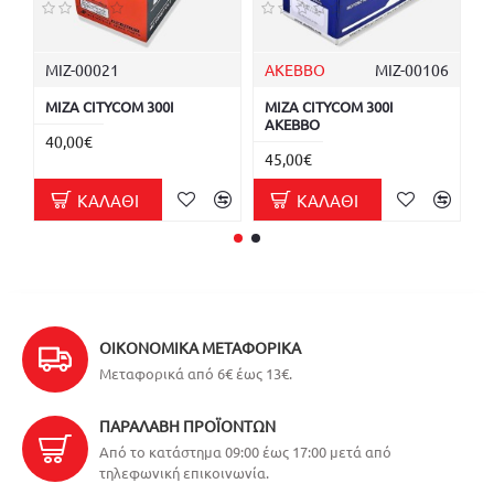
ΜΙΖ-00021
AKEBBO
ΜΙΖ-00106
Κ
ΜΙΖΑ CITYCOM 300I
ΜΙΖΑ CITYCOM 300I
Κ
AKEBBO
3
40,00€
45,00€
4
ΚΑΛΆΘΙ
ΚΑΛΆΘΙ
ΟΙΚΟΝΟΜΙΚΆ ΜΕΤΑΦΟΡΙΚΆ
Μεταφορικά από 6€ έως 13€.
ΠΑΡΑΛΑΒΉ ΠΡΟΪΌΝΤΩΝ
Από το κατάστημα 09:00 έως 17:00 μετά από
τηλεφωνική επικοινωνία.