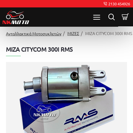
2130 454926
ΜΙΖΕΣ
ΜΙΖΑ CITYCOM 300I RMS
Ανταλλακτικά Μοτοσυκλετών
ΜΙΖΑ CITYCOM 300I RMS