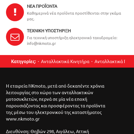
ΝΈΑ ΠΡΟΪΌΝΤΑ
Καθημερινά νέα προϊόντα προστίθενται στην γκάμα
μας.
ΤΕΧΝΙΚΉ ΥΠΟΣΤΉΡΙΞΗ
Για τεχνική υποστήριξη ηλεκτρονικό ταχυδρομείο:
info@nkmoto.gr
Κατηγορίες:
Ανταλλακτικά Κινητήρα
Ανταλλακτικά Περ
Η εταιρεία NKmoto, μετά από δεκαπέντε χρόνια
λειτουργίας στο χώρο των ανταλλακτικών
μοτοσυκλετών, περνά σε μία νέα εποχή
παρουσιάζοντας και προσφέροντας τα προϊόντα
της μέσω του ηλεκτρονικού της καταστήματος
www.nkmoto.gr
Διευθύνση: Θηβών 298, Αιγάλεω, Αττική