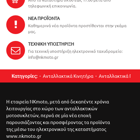
τηλεφωνική επικοινωνία.
ΝΈΑ ΠΡΟΪΌΝΤΑ
Καθημερινά νέα προϊόντα προστίθενται στην γκάμα
μας.
ΤΕΧΝΙΚΉ ΥΠΟΣΤΉΡΙΞΗ
Για τεχνική υποστήριξη ηλεκτρονικό ταχυδρομείο:
info@nkmoto.gr
Κατηγορίες:
Ανταλλακτικά Κινητήρα
Ανταλλακτικά Περ
Η εταιρεία NKmoto, μετά από δεκαπέντε χρόνια
λειτουργίας στο χώρο των ανταλλακτικών
μοτοσυκλετών, περνά σε μία νέα εποχή
παρουσιάζοντας και προσφέροντας τα προϊόντα
της μέσω του ηλεκτρονικού της καταστήματος
www.nkmoto.gr