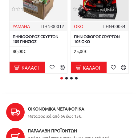
YAMAHA
ΠΗΝ-00012
OKO
ΠΗΝ-00034
ΠΗΝΙΟΦΟΡΟΣ CRYPTON
ΠΗΝΙΟΦΟΡΟΣ CRYPTON
Α
105 ΓΝΗΣΙΟΣ
105 OKO
Γ
80,00€
25,00€
2
ΚΑΛΆΘΙ
ΚΑΛΆΘΙ
ΟΙΚΟΝΟΜΙΚΆ ΜΕΤΑΦΟΡΙΚΆ
Μεταφορικά από 6€ έως 13€.
ΠΑΡΑΛΑΒΉ ΠΡΟΪΌΝΤΩΝ
Από το κατάστημα 09:00 έως 17:00 μετά από