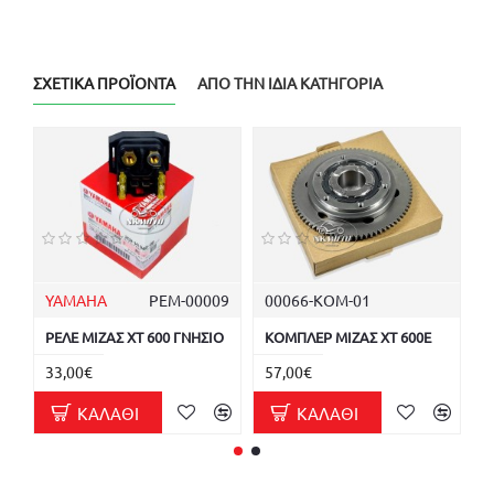
ΣΧΕΤΙΚΆ ΠΡΟΪΌΝΤΑ
ΑΠΌ ΤΗΝ ΊΔΙΑ ΚΑΤΗΓΟΡΊΑ
YAMAHA
ΡΕΜ-00009
00066-KOM-01
ΡΕΛΕ ΜΙΖΑΣ XT 600 ΓΝΗΣΙΟ
ΚΟΜΠΛΕΡ ΜΙΖΑΣ XT 600E
Μ
33,00€
57,00€
9
ΚΑΛΆΘΙ
ΚΑΛΆΘΙ