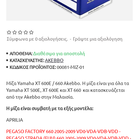
Σύμφωνα με 0 αξιολογήσεις.
-
Γράψτε μια αξιολόγηση
Διαθέσιμο για αποστολή
ΑΠΟΘΕΜΑ:
AKEBBO
ΚΑΤΑΣΚΕΥΑΣΤΉΣ:
00081-MIZ-01
ΚΩΔΙΚΌΣ ΠΡΟΪΌΝΤΟΣ:
Μίζα Yamaha XT 600E / 660 Akebbo. Η μίζα είναι για όλα τα
Yamaha XT 500E, XT 600E και XT 660 και κατασκευάζεται
από την Akebbo στην Μαλαισία.
Η μίζα είναι συμβατή με τα εξής μοντέλα:
APRILIA
PEGASO FACTORY 660 2005-2009 VD0-VDA-VDB-VDD -
PEGASO STRADA (FUN) 660 2005-2009 VD0-VDA-VDB-VDD -