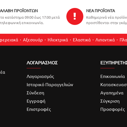
ΑΛΑΒΉ ΠΡΟΪΌΝΤΩΝ
ΝΈΑ ΠΡΟΪΌΝΤΑ
το κατάστημα 09:00 έως 17:00 μετά
Καθημερινά νέα προϊό
τηλεφωνική επικοινωνία.
προστίθενται στην γκάμ
ιφερειακά
Αξεσουάρ
Ηλεκτρικά
Ελαστικά
Λιπαντικά
Πλα
ΛΟΓΑΡΙΑΣΜΌΣ
ΕΞΥΠΗΡΕΤΗ
νέα
Λογαριασμός
Επικοινωνία
Ιστορικό Παραγγελιών
Κατασκευασ
Σύνδεση
Αγαπημένα
Εγγραφή
Σύγκριση
Επιστροφές
Προσφορές