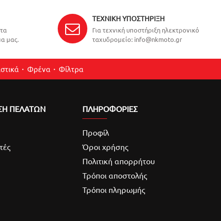
ΤΕΧΝΙΚΉ ΥΠΟΣΤΉΡΙΞΗ
ντα
Για τεχνική υποστήριξη ηλεκτρονικό
α μας.
ταχυδρομείο: info@nkmoto.gr
στικά
Φρένα
Φίλτρα
ΣΗ ΠΕΛΑΤΩΝ
ΠΛΗΡΟΦΟΡΙΕΣ
Προφίλ
τές
Όροι χρήσης
Πολιτική απορρήτου
Τρόποι αποστολής
Τρόποι πληρωμής