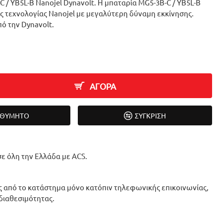
 / YB5L-B Nanojel Dynavolt. Η μπαταρία MG5-3B-C / YB5L-B
ας τεχνολογίας Nanojel με μεγαλύτερη δύναμη εκκίνησης.
ό την Dynavolt.
ΑΓΟΡΑ
ΙΘΥΜΗΤΌ
ΣΎΓΚΡΙΣΗ
ε όλη την Ελλάδα με ACS.
 από το κατάστημα μόνο κατόπιν τηλεφωνικής επικοινωνίας,
 διαθεσιμότητας.