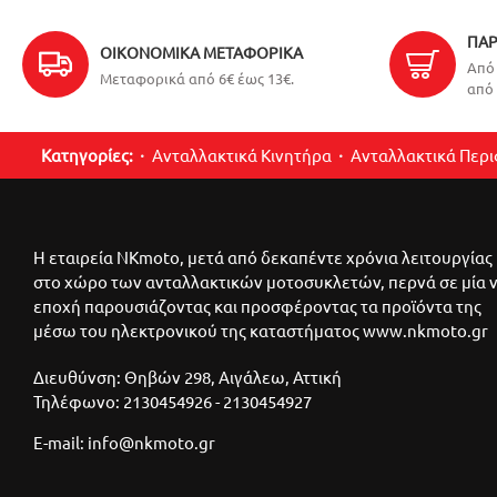
ΠΑΡ
ΟΙΚΟΝΟΜΙΚΆ ΜΕΤΑΦΟΡΙΚΆ
Από 
Μεταφορικά από 6€ έως 13€.
από 
Κατηγορίες:
Ανταλλακτικά Κινητήρα
Ανταλλακτικά Περ
Η εταιρεία NKmoto, μετά από δεκαπέντε χρόνια λειτουργίας
στο χώρο των ανταλλακτικών μοτοσυκλετών, περνά σε μία 
εποχή παρουσιάζοντας και προσφέροντας τα προϊόντα της
μέσω του ηλεκτρονικού της καταστήματος www.nkmoto.gr
Διευθύνση: Θηβών 298, Αιγάλεω, Αττική
Τηλέφωνο: 2130454926 - 2130454927
E-mail: info@nkmoto.gr