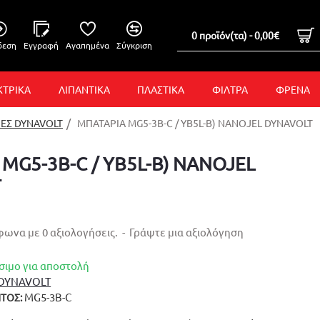
0 προϊόν(τα) - 0,00€
δεση
Εγγραφή
Αγαπημένα
Σύγκριση
ΚΤΡΙΚΑ
ΛΙΠΑΝΤΙΚΑ
ΠΛΑΣΤΙΚΑ
ΦΙΛΤΡΑ
ΦΡΕΝΑ
ΕΣ DYNAVOLT
ΜΠΑΤΑΡΙΑ MG5-3B-C / YB5L-B) NANOJEL DYNAVOLT
MG5-3B-C / YB5L-B) NANOJEL
T
ωνα με 0 αξιολογήσεις.
-
Γράψτε μια αξιολόγηση
σιμο για αποστολή
DYNAVOLT
MG5-3B-C
ΤΟΣ: