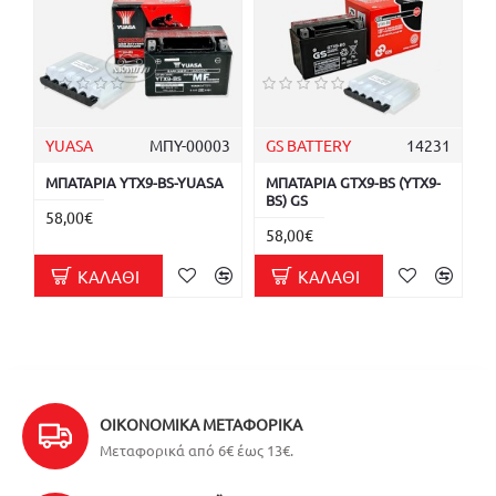
YUASA
ΜΠΥ-00003
GS BATTERY
14231
ΜΠΑΤΑΡΙΑ YTX9-BS-YUASA
ΜΠΑΤΑΡΙΑ GTX9-BS (YTX9-
BS) GS
58,00€
58,00€
ΚΑΛΆΘΙ
ΚΑΛΆΘΙ
ΟΙΚΟΝΟΜΙΚΆ ΜΕΤΑΦΟΡΙΚΆ
Μεταφορικά από 6€ έως 13€.