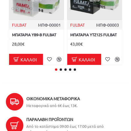
FULBAT
ΜΠΦ-00001
FULBAT
ΜΠΦ-00003
F
ΜΠΑΤΑΡΙΑ YB9-B FULBAT
ΜΠΑΤΑΡΙΑ YTZ12S FULBAT
Μ
F
28,00€
43,00€
1
ΚΑΛΆΘΙ
ΚΑΛΆΘΙ
ΟΙΚΟΝΟΜΙΚΆ ΜΕΤΑΦΟΡΙΚΆ
Μεταφορικά από 6€ έως 13€.
ΠΑΡΑΛΑΒΉ ΠΡΟΪΌΝΤΩΝ
Από το κατάστημα 09:00 έως 17:00 μετά από