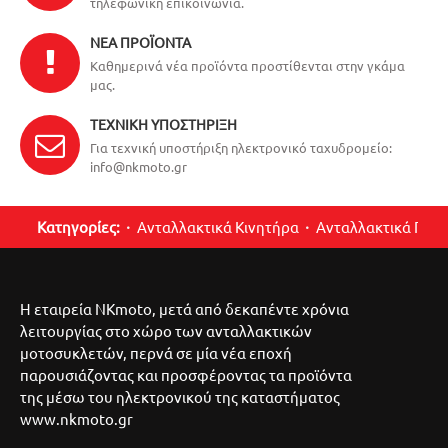
τηλεφωνική επικοινωνία.
ΝΈΑ ΠΡΟΪΌΝΤΑ
Καθημερινά νέα προϊόντα προστίθενται στην γκάμα
μας.
ΤΕΧΝΙΚΉ ΥΠΟΣΤΉΡΙΞΗ
Για τεχνική υποστήριξη ηλεκτρονικό ταχυδρομείο:
info@nkmoto.gr
Κατηγορίες:
Ανταλλακτικά Κινητήρα
Ανταλλακτικά Περ
Η εταιρεία NKmoto, μετά από δεκαπέντε χρόνια
λειτουργίας στο χώρο των ανταλλακτικών
μοτοσυκλετών, περνά σε μία νέα εποχή
παρουσιάζοντας και προσφέροντας τα προϊόντα
της μέσω του ηλεκτρονικού της καταστήματος
www.nkmoto.gr