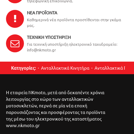
τηλεφωνική επικοινωνία.
ΝΈΑ ΠΡΟΪΌΝΤΑ
Καθημερινά νέα προϊόντα προστίθενται στην γκάμα
μας.
ΤΕΧΝΙΚΉ ΥΠΟΣΤΉΡΙΞΗ
Για τεχνική υποστήριξη ηλεκτρονικό ταχυδρομείο:
info@nkmoto.gr
Κατηγορίες:
Ανταλλακτικά Κινητήρα
Ανταλλακτικά Περ
Η εταιρεία NKmoto, μετά από δεκαπέντε χρόνια
λειτουργίας στο χώρο των ανταλλακτικών
μοτοσυκλετών, περνά σε μία νέα εποχή
παρουσιάζοντας και προσφέροντας τα προϊόντα
της μέσω του ηλεκτρονικού της καταστήματος
www.nkmoto.gr