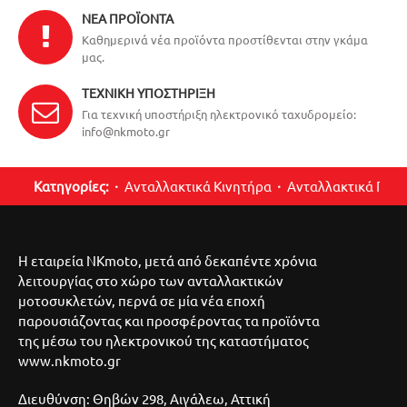
ΝΈΑ ΠΡΟΪΌΝΤΑ
Καθημερινά νέα προϊόντα προστίθενται στην γκάμα
μας.
ΤΕΧΝΙΚΉ ΥΠΟΣΤΉΡΙΞΗ
Για τεχνική υποστήριξη ηλεκτρονικό ταχυδρομείο:
info@nkmoto.gr
Κατηγορίες:
Ανταλλακτικά Κινητήρα
Ανταλλακτικά Περ
Η εταιρεία NKmoto, μετά από δεκαπέντε χρόνια
λειτουργίας στο χώρο των ανταλλακτικών
μοτοσυκλετών, περνά σε μία νέα εποχή
παρουσιάζοντας και προσφέροντας τα προϊόντα
της μέσω του ηλεκτρονικού της καταστήματος
www.nkmoto.gr
Διευθύνση: Θηβών 298, Αιγάλεω, Αττική