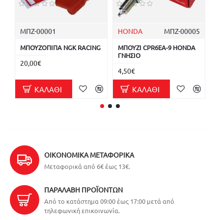
ΜΠΖ-00001
HONDA
ΜΠΖ-00005
ΜΠΟΥΖΟΠΙΠΑ NGK RACING
ΜΠΟΥΖΙ CPR6EA-9 HONDA
Μ
ΓΝΗΣΙΟ
Γ
20,00€
4,50€
6
ΚΑΛΆΘΙ
ΚΑΛΆΘΙ
ΟΙΚΟΝΟΜΙΚΆ ΜΕΤΑΦΟΡΙΚΆ
Μεταφορικά από 6€ έως 13€.
ΠΑΡΑΛΑΒΉ ΠΡΟΪΌΝΤΩΝ
Από το κατάστημα 09:00 έως 17:00 μετά από
τηλεφωνική επικοινωνία.