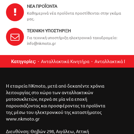
ΝΈΑ ΠΡΟΪΌΝΤΑ
Καθημερινά νέα προϊόντα προστίθενται στην γκάμα
μας.
ΤΕΧΝΙΚΉ ΥΠΟΣΤΉΡΙΞΗ
Για τεχνική υποστήριξη ηλεκτρονικό ταχυδρομείο:
info@nkmoto.gr
Κατηγορίες:
Ανταλλακτικά Κινητήρα
Ανταλλακτικά Περ
Η εταιρεία NKmoto, μετά από δεκαπέντε χρόνια
λειτουργίας στο χώρο των ανταλλακτικών
μοτοσυκλετών, περνά σε μία νέα εποχή
παρουσιάζοντας και προσφέροντας τα προϊόντα
της μέσω του ηλεκτρονικού της καταστήματος
www.nkmoto.gr
Διευθύνση: Θηβών 298, Αιγάλεω, Αττική