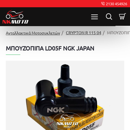
2130 454926
CRYPTON R 115 04
ΜΠΟΥΖΟΠΙΠ
Ανταλλακτικά Μοτοσυκλετών
ΜΠΟΥΖΟΠΙΠΑ LD05F NGK JAPAN