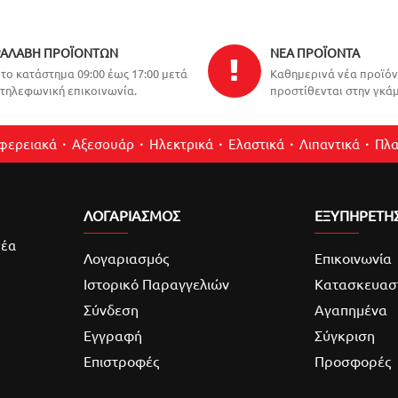
ΑΛΑΒΉ ΠΡΟΪΌΝΤΩΝ
ΝΈΑ ΠΡΟΪΌΝΤΑ
το κατάστημα 09:00 έως 17:00 μετά
Καθημερινά νέα προϊό
τηλεφωνική επικοινωνία.
προστίθενται στην γκάμ
ιφερειακά
Αξεσουάρ
Ηλεκτρικά
Ελαστικά
Λιπαντικά
Πλα
ΛΟΓΑΡΙΑΣΜΌΣ
ΕΞΥΠΗΡΕΤΗ
νέα
Λογαριασμός
Επικοινωνία
Ιστορικό Παραγγελιών
Κατασκευασ
Σύνδεση
Αγαπημένα
Εγγραφή
Σύγκριση
Επιστροφές
Προσφορές