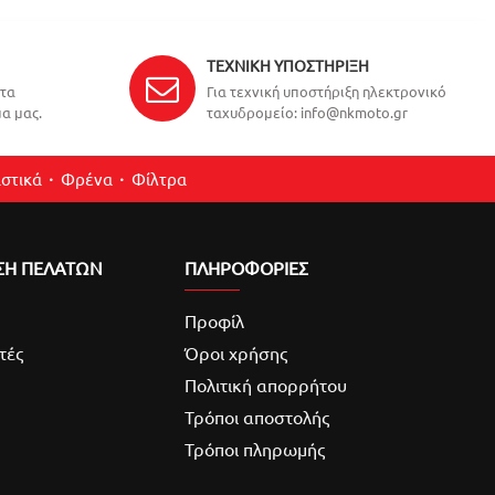
ΤΕΧΝΙΚΉ ΥΠΟΣΤΉΡΙΞΗ
ντα
Για τεχνική υποστήριξη ηλεκτρονικό
α μας.
ταχυδρομείο: info@nkmoto.gr
στικά
Φρένα
Φίλτρα
ΣΗ ΠΕΛΑΤΩΝ
ΠΛΗΡΟΦΟΡΙΕΣ
Προφίλ
τές
Όροι χρήσης
Πολιτική απορρήτου
Τρόποι αποστολής
Τρόποι πληρωμής