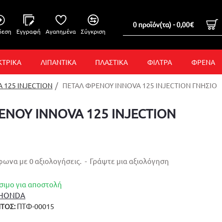
0 προϊόν(τα) - 0,00€
δεση
Εγγραφή
Αγαπημένα
Σύγκριση
ΚΤΡΙΚΑ
ΛΙΠΑΝΤΙΚΑ
ΠΛΑΣΤΙΚΑ
ΦΙΛΤΡΑ
ΦΡΕΝΑ
 125 INJECTION
ΠΕΤΑΛ ΦΡΕΝΟΥ INNOVA 125 INJECTION ΓΝΗΣΙΟ
ΕΝΟΥ INNOVA 125 INJECTION
ωνα με 0 αξιολογήσεις.
-
Γράψτε μια αξιολόγηση
σιμο για αποστολή
HONDA
ΠΤΦ-00015
ΤΟΣ: