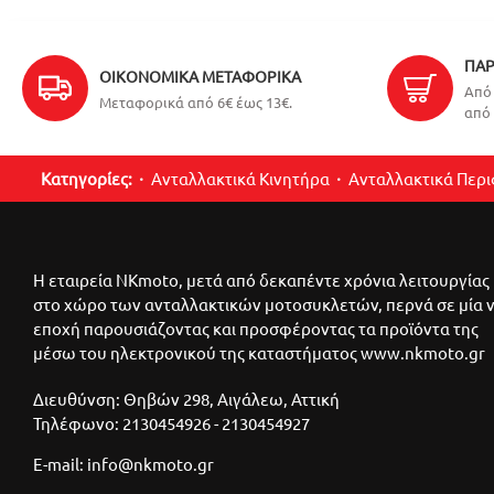
ΠΑΡ
ΟΙΚΟΝΟΜΙΚΆ ΜΕΤΑΦΟΡΙΚΆ
Από 
Μεταφορικά από 6€ έως 13€.
από 
Κατηγορίες:
Ανταλλακτικά Κινητήρα
Ανταλλακτικά Περ
Η εταιρεία NKmoto, μετά από δεκαπέντε χρόνια λειτουργίας
στο χώρο των ανταλλακτικών μοτοσυκλετών, περνά σε μία 
εποχή παρουσιάζοντας και προσφέροντας τα προϊόντα της
μέσω του ηλεκτρονικού της καταστήματος www.nkmoto.gr
Διευθύνση: Θηβών 298, Αιγάλεω, Αττική
Τηλέφωνο: 2130454926 - 2130454927
E-mail: info@nkmoto.gr