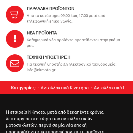
ΠΑΡΑΛΑΒΉ ΠΡΟΪΌΝΤΩΝ
Από το κατάστημα 09:00 έως 17:00 μετά από
τηλεφωνική επικοινωνία.
ΝΈΑ ΠΡΟΪΌΝΤΑ
Καθημερινά νέα προϊόντα προστίθενται στην γκάμα
μας.
ΤΕΧΝΙΚΉ ΥΠΟΣΤΉΡΙΞΗ
Για τεχνική υποστήριξη ηλεκτρονικό ταχυδρομείο:
info@nkmoto.gr
Κατηγορίες:
Ανταλλακτικά Κινητήρα
Ανταλλακτικά Περ
Η εταιρεία NKmoto, μετά από δεκαπέντε χρόνια
λειτουργίας στο χώρο των ανταλλακτικών
μοτοσυκλετών, περνά σε μία νέα εποχή
παρουσιάζοντας και προσφέροντας τα προϊόντα