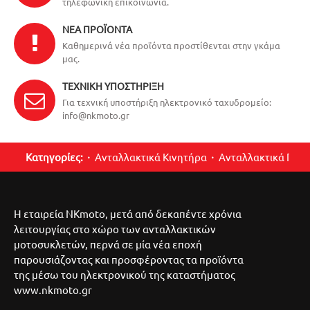
τηλεφωνική επικοινωνία.
ΝΈΑ ΠΡΟΪΌΝΤΑ
Καθημερινά νέα προϊόντα προστίθενται στην γκάμα
μας.
ΤΕΧΝΙΚΉ ΥΠΟΣΤΉΡΙΞΗ
Για τεχνική υποστήριξη ηλεκτρονικό ταχυδρομείο:
info@nkmoto.gr
Κατηγορίες:
Ανταλλακτικά Κινητήρα
Ανταλλακτικά Περ
Η εταιρεία NKmoto, μετά από δεκαπέντε χρόνια
λειτουργίας στο χώρο των ανταλλακτικών
μοτοσυκλετών, περνά σε μία νέα εποχή
παρουσιάζοντας και προσφέροντας τα προϊόντα
της μέσω του ηλεκτρονικού της καταστήματος
www.nkmoto.gr