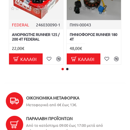
FEDERAL
246030090-1
ΠΗΝ-00043
Μ
ΑΝΟΡΘΩΤΗΣ RUNNER 125 /
ΠΗΝΙΟΦΟΡΟΣ RUNNER 180
Μ
200 4T FEDERAL
4T
2
22,00€
48,00€
ΚΑΛΆΘΙ
ΚΑΛΆΘΙ
ΟΙΚΟΝΟΜΙΚΆ ΜΕΤΑΦΟΡΙΚΆ
Μεταφορικά από 6€ έως 13€.
ΠΑΡΑΛΑΒΉ ΠΡΟΪΌΝΤΩΝ
Από το κατάστημα 09:00 έως 17:00 μετά από