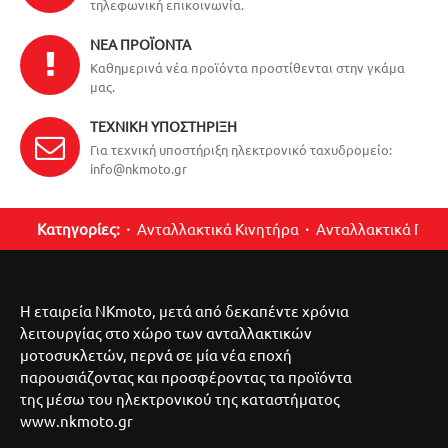
τηλεφωνική επικοινωνία.
ΝΈΑ ΠΡΟΪΌΝΤΑ
Καθημερινά νέα προϊόντα προστίθενται στην γκάμα
μας.
ΤΕΧΝΙΚΉ ΥΠΟΣΤΉΡΙΞΗ
Για τεχνική υποστήριξη ηλεκτρονικό ταχυδρομείο:
info@nkmoto.gr
Κατηγορίες:
Ανταλλακτικά Κινητήρα
Ανταλλακτικά Περ
Η εταιρεία NKmoto, μετά από δεκαπέντε χρόνια
λειτουργίας στο χώρο των ανταλλακτικών
μοτοσυκλετών, περνά σε μία νέα εποχή
παρουσιάζοντας και προσφέροντας τα προϊόντα
της μέσω του ηλεκτρονικού της καταστήματος
www.nkmoto.gr