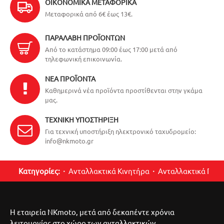
ΟΙΚΟΝΟΜΙΚΆ ΜΕΤΑΦΟΡΙΚΆ
Μεταφορικά από 6€ έως 13€.
ΠΑΡΑΛΑΒΉ ΠΡΟΪΌΝΤΩΝ
Από το κατάστημα 09:00 έως 17:00 μετά από
τηλεφωνική επικοινωνία.
ΝΈΑ ΠΡΟΪΌΝΤΑ
Καθημερινά νέα προϊόντα προστίθενται στην γκάμα
μας.
ΤΕΧΝΙΚΉ ΥΠΟΣΤΉΡΙΞΗ
Για τεχνική υποστήριξη ηλεκτρονικό ταχυδρομείο:
info@nkmoto.gr
Κατηγορίες:
Ανταλλακτικά Κινητήρα
Ανταλλακτικά Περ
Η εταιρεία NKmoto, μετά από δεκαπέντε χρόνια
λειτουργίας στο χώρο των ανταλλακτικών