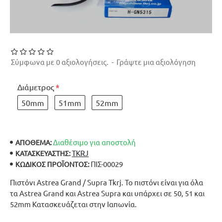
Σύμφωνα με 0 αξιολογήσεις.
-
Γράψτε μια αξιολόγηση
Διάμετρος
50mm
51mm
52mm
Διαθέσιμο για αποστολή
ΑΠΟΘΕΜΑ:
TKRJ
ΚΑΤΑΣΚΕΥΑΣΤΉΣ:
ΠΙΣ-00029
ΚΩΔΙΚΌΣ ΠΡΟΪΌΝΤΟΣ:
Πιστόνι Astrea Grand / Supra Tkrj. Το πιστόνι είναι για όλα
τα Astrea Grand και Astrea Supra και υπάρχει σε 50, 51 και
52mm Κατασκευάζεται στην Ιαπωνία.