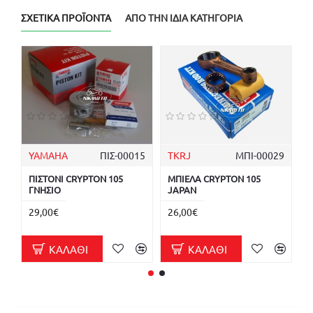
ΣΧΕΤΙΚΆ ΠΡΟΪΌΝΤΑ
ΑΠΌ ΤΗΝ ΊΔΙΑ ΚΑΤΗΓΟΡΊΑ
YAMAHA
ΠΙΣ-00015
TKRJ
ΜΠΙ-00029
F
ΠΙΣΤΟΝΙ CRYPTON 105
ΜΠΙΕΛΑ CRYPTON 105
Φ
ΓΝΗΣΙΟ
JAPAN
C
F
29,00€
26,00€
6
ΚΑΛΆΘΙ
ΚΑΛΆΘΙ