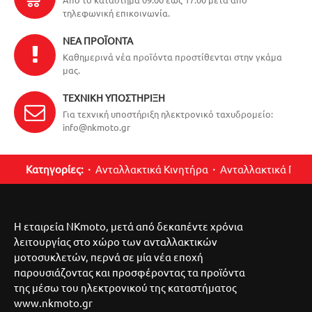
τηλεφωνική επικοινωνία.
ΝΈΑ ΠΡΟΪΌΝΤΑ
Καθημερινά νέα προϊόντα προστίθενται στην γκάμα
μας.
ΤΕΧΝΙΚΉ ΥΠΟΣΤΉΡΙΞΗ
Για τεχνική υποστήριξη ηλεκτρονικό ταχυδρομείο:
info@nkmoto.gr
Κατηγορίες:
Ανταλλακτικά Κινητήρα
Ανταλλακτικά Περ
Η εταιρεία NKmoto, μετά από δεκαπέντε χρόνια
λειτουργίας στο χώρο των ανταλλακτικών
μοτοσυκλετών, περνά σε μία νέα εποχή
παρουσιάζοντας και προσφέροντας τα προϊόντα
της μέσω του ηλεκτρονικού της καταστήματος
www.nkmoto.gr