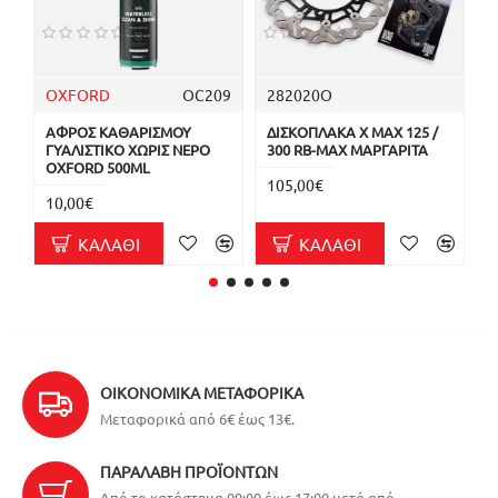
OXFORD
OC209
282020O
ΑΦΡΟΣ ΚΑΘΑΡΙΣΜΟΥ
ΔΙΣΚΟΠΛΑΚΑ X MAX 125 /
Ε
ΓΥΑΛΙΣΤΙΚΟ ΧΩΡΙΣ ΝΕΡΟ
300 RB-MAX ΜΑΡΓΑΡΙΤΑ
T
OXFORD 500ML
105,00€
2
10,00€
ΚΑΛΆΘΙ
ΚΑΛΆΘΙ
ΟΙΚΟΝΟΜΙΚΆ ΜΕΤΑΦΟΡΙΚΆ
Μεταφορικά από 6€ έως 13€.
ΠΑΡΑΛΑΒΉ ΠΡΟΪΌΝΤΩΝ
Από το κατάστημα 09:00 έως 17:00 μετά από