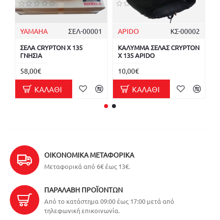
YAMAHA
ΣΕΛ-00001
APIDO
ΚΣ-00002
Κ
ΣΕΛΑ CRYPTON X 135
ΚΑΛΥΜΜΑ ΣΕΛΑΣ CRYPTON
Κ
ΓΝΗΣΙΑ
X 135 APIDO
X
58,00€
10,00€
3
ΚΑΛΆΘΙ
ΚΑΛΆΘΙ
ΟΙΚΟΝΟΜΙΚΆ ΜΕΤΑΦΟΡΙΚΆ
Μεταφορικά από 6€ έως 13€.
ΠΑΡΑΛΑΒΉ ΠΡΟΪΌΝΤΩΝ
Από το κατάστημα 09:00 έως 17:00 μετά από
τηλεφωνική επικοινωνία.