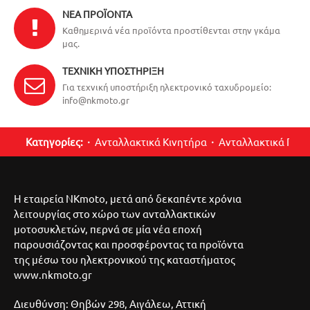
ΝΈΑ ΠΡΟΪΌΝΤΑ
Καθημερινά νέα προϊόντα προστίθενται στην γκάμα
μας.
ΤΕΧΝΙΚΉ ΥΠΟΣΤΉΡΙΞΗ
Για τεχνική υποστήριξη ηλεκτρονικό ταχυδρομείο:
info@nkmoto.gr
Κατηγορίες:
Ανταλλακτικά Κινητήρα
Ανταλλακτικά Περ
Η εταιρεία NKmoto, μετά από δεκαπέντε χρόνια
λειτουργίας στο χώρο των ανταλλακτικών
μοτοσυκλετών, περνά σε μία νέα εποχή
παρουσιάζοντας και προσφέροντας τα προϊόντα
της μέσω του ηλεκτρονικού της καταστήματος
www.nkmoto.gr
Διευθύνση: Θηβών 298, Αιγάλεω, Αττική