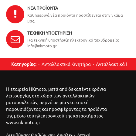
ΝΈΑ ΠΡΟΪΌΝΤΑ
Καθημερινά νέα προϊόντα προστίθενται στην γκάμα
μας.
ΤΕΧΝΙΚΉ ΥΠΟΣΤΉΡΙΞΗ
Για τεχνική υποστήριξη ηλεκτρονικό ταχυδρομείο:
info@nkmoto.gr
Κατηγορίες:
Ανταλλακτικά Κινητήρα
Ανταλλακτικά Περ
Η εταιρεία NKmoto, μετά από δεκαπέντε χρόνια
λειτουργίας στο χώρο των ανταλλακτικών
μοτοσυκλετών, περνά σε μία νέα εποχή
παρουσιάζοντας και προσφέροντας τα προϊόντα
της μέσω του ηλεκτρονικού της καταστήματος
www.nkmoto.gr
Διευθύνση: Θηβών 298, Αιγάλεω, Αττική