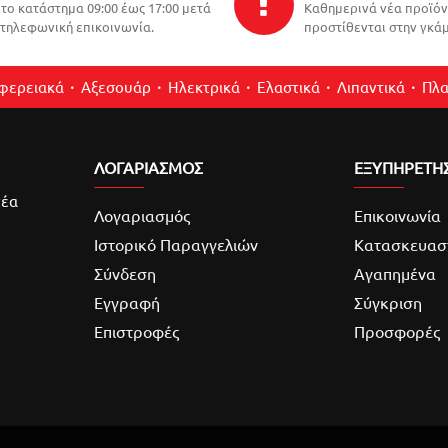
το κατάστημα 09:00 έως 17:00 μετά
Καθημερινά νέα προϊό
τηλεφωνική επικοινωνία.
προστίθενται στην γκάμ
ιφερειακά
Αξεσουάρ
Ηλεκτρικά
Ελαστικά
Λιπαντικά
Πλα
ΛΟΓΑΡΙΑΣΜΌΣ
ΕΞΥΠΗΡΕΤΗ
νέα
Λογαριασμός
Επικοινωνία
Ιστορικό Παραγγελιών
Κατασκευασ
Σύνδεση
Αγαπημένα
Εγγραφή
Σύγκριση
Επιστροφές
Προσφορές