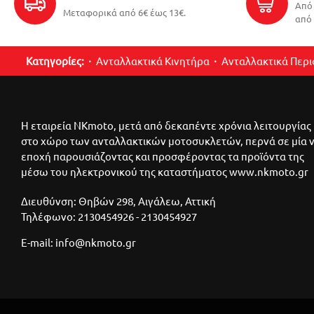
Από 
Μεταφορικά από 6€ έως 13€.
από 
Κατηγορίες:
Ανταλλακτικά Κινητήρα
Ανταλλακτικά Περ
Η εταιρεία NKmoto, μετά από δεκαπέντε χρόνια λειτουργίας
στο χώρο των ανταλλακτικών μοτοσυκλετών, περνά σε μία 
εποχή παρουσιάζοντας και προσφέροντας τα προϊόντα της
μέσω του ηλεκτρονικού της καταστήματος www.nkmoto.gr
Διευθύνση: Θηβών 298, Αιγάλεω, Αττική
Τηλέφωνο: 2130454926 - 2130454927
E-mail: info@nkmoto.gr