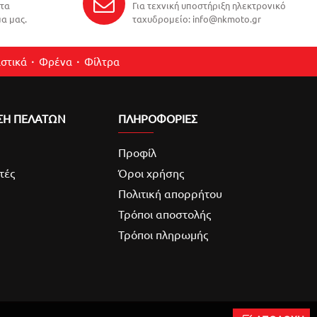
ντα
Για τεχνική υποστήριξη ηλεκτρονικό
α μας.
ταχυδρομείο: info@nkmoto.gr
στικά
Φρένα
Φίλτρα
ΣΗ ΠΕΛΑΤΩΝ
ΠΛΗΡΟΦΟΡΙΕΣ
Προφίλ
τές
Όροι χρήσης
Πολιτική απορρήτου
Τρόποι αποστολής
Τρόποι πληρωμής