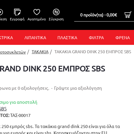
0 προϊόν(τα) - 0,00€
δεση
Εγγραφή
Αγαπημένα
Σύγκριση
ΚΤΡΙΚΑ
ΛΙΠΑΝΤΙΚΑ
ΠΛΑΣΤΙΚΑ
ΦΙΛΤΡΑ
ΦΡΕΝΑ
ΤΑΚΑΚΙΑ
ΤΑΚΑΚΙΑ GRAND DINK 250 ΕΜΠΡΟΣ SBS
Μοτοσυκλετών
GRAND DINK 250 ΕΜΠΡΟΣ SBS
ωνα με 0 αξιολογήσεις.
-
Γράψτε μια αξιολόγηση
σιμο για αποστολή
SBS
ΤΑΣ-00017
ΤΟΣ:
 250 εμπρός sbs. Τα τακάκια grand dink 250 είναι για όλα τα
αι για εμπρός και είναι sbs. Κατασκευάζονται στην EU.