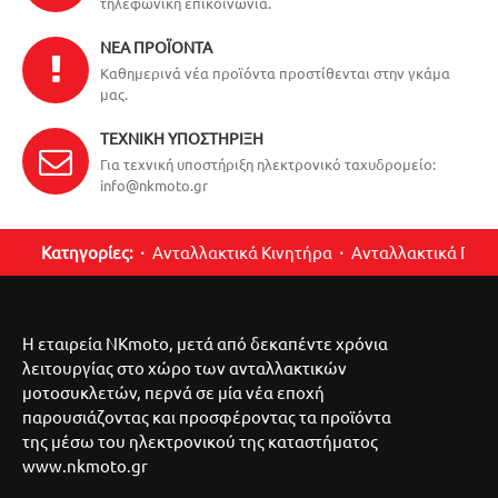
τηλεφωνική επικοινωνία.
ΝΈΑ ΠΡΟΪΌΝΤΑ
Καθημερινά νέα προϊόντα προστίθενται στην γκάμα
μας.
ΤΕΧΝΙΚΉ ΥΠΟΣΤΉΡΙΞΗ
Για τεχνική υποστήριξη ηλεκτρονικό ταχυδρομείο:
info@nkmoto.gr
Κατηγορίες:
Ανταλλακτικά Κινητήρα
Ανταλλακτικά Περ
Η εταιρεία NKmoto, μετά από δεκαπέντε χρόνια
λειτουργίας στο χώρο των ανταλλακτικών
μοτοσυκλετών, περνά σε μία νέα εποχή
παρουσιάζοντας και προσφέροντας τα προϊόντα
της μέσω του ηλεκτρονικού της καταστήματος
www.nkmoto.gr