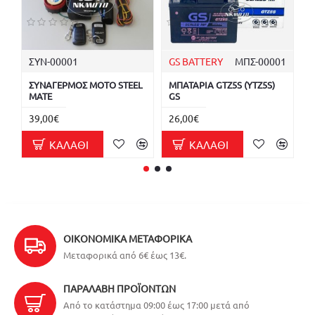
ΣΥΝ-00001
GS BATTERY
ΜΠΣ-00001
Μ
ΣΥΝΑΓΕΡΜΟΣ ΜΟΤΟ STEEL
ΜΠΑΤΑΡΙΑ GTZ5S (YTZ5S)
Μ
MATE
GS
2
39,00€
26,00€
ΚΑΛΆΘΙ
ΚΑΛΆΘΙ
ΟΙΚΟΝΟΜΙΚΆ ΜΕΤΑΦΟΡΙΚΆ
Μεταφορικά από 6€ έως 13€.
ΠΑΡΑΛΑΒΉ ΠΡΟΪΌΝΤΩΝ
Από το κατάστημα 09:00 έως 17:00 μετά από