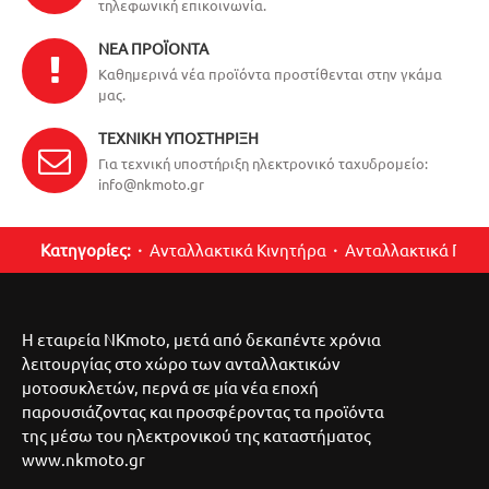
τηλεφωνική επικοινωνία.
ΝΈΑ ΠΡΟΪΌΝΤΑ
Καθημερινά νέα προϊόντα προστίθενται στην γκάμα
μας.
ΤΕΧΝΙΚΉ ΥΠΟΣΤΉΡΙΞΗ
Για τεχνική υποστήριξη ηλεκτρονικό ταχυδρομείο:
info@nkmoto.gr
Κατηγορίες:
Ανταλλακτικά Κινητήρα
Ανταλλακτικά Περ
Η εταιρεία NKmoto, μετά από δεκαπέντε χρόνια
λειτουργίας στο χώρο των ανταλλακτικών
μοτοσυκλετών, περνά σε μία νέα εποχή
παρουσιάζοντας και προσφέροντας τα προϊόντα
της μέσω του ηλεκτρονικού της καταστήματος
www.nkmoto.gr