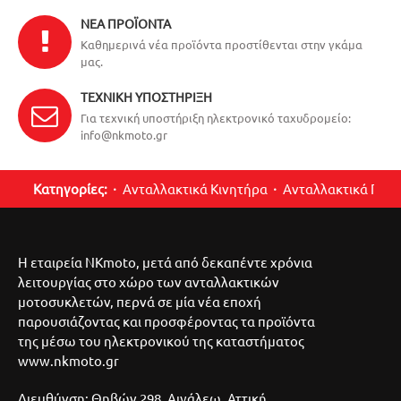
ΝΈΑ ΠΡΟΪΌΝΤΑ
Καθημερινά νέα προϊόντα προστίθενται στην γκάμα
μας.
ΤΕΧΝΙΚΉ ΥΠΟΣΤΉΡΙΞΗ
Για τεχνική υποστήριξη ηλεκτρονικό ταχυδρομείο:
info@nkmoto.gr
Κατηγορίες:
Ανταλλακτικά Κινητήρα
Ανταλλακτικά Περ
Η εταιρεία NKmoto, μετά από δεκαπέντε χρόνια
λειτουργίας στο χώρο των ανταλλακτικών
μοτοσυκλετών, περνά σε μία νέα εποχή
παρουσιάζοντας και προσφέροντας τα προϊόντα
της μέσω του ηλεκτρονικού της καταστήματος
www.nkmoto.gr
Διευθύνση: Θηβών 298, Αιγάλεω, Αττική