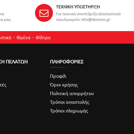
ΤΕΧΝΙΚΉ ΥΠΟΣΤΉΡΙΞΗ
ντα
Για τεχνική υποστήριξη ηλεκτρονικό
α μας.
ταχυδρομείο: info@nkmoto.gr
στικά
Φρένα
Φίλτρα
ΣΗ ΠΕΛΑΤΩΝ
ΠΛΗΡΟΦΟΡΙΕΣ
Προφίλ
τές
Όροι χρήσης
Πολιτική απορρήτου
Τρόποι αποστολής
Τρόποι πληρωμής