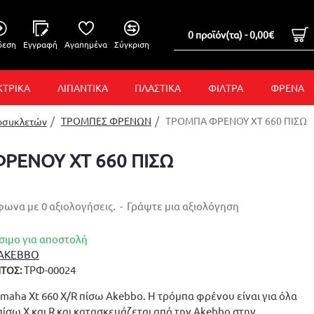
0 προϊόν(τα) - 0,00€
δεση
Εγγραφή
Αγαπημένα
Σύγκριση
ΚΤΡΙΚΑ
ΛΙΠΑΝΤΙΚΑ
ΠΛΑΣΤΙΚΑ
ΦΙΛΤΡΑ
ΦΡΕΝΑ
ΤΡΟΜΠΕΣ ΦΡΕΝΩΝ
ΤΡΟΜΠΑ ΦΡΕΝΟΥ XT 660 ΠΙΣΩ
οσυκλετών
ΡΕΝΟΥ XT 660 ΠΙΣΩ
ωνα με 0 αξιολογήσεις.
-
Γράψτε μια αξιολόγηση
σιμο για αποστολή
AKEBBO
ΤΡΦ-00024
ΤΟΣ:
aha Xt 660 X/R πίσω Akebbo. Η τρόμπα φρένου είναι για όλα
πίσω X και R και κατασκευάζεται από την Akebbo στην