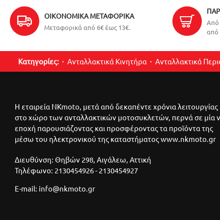
ΠΑΡ
ΟΙΚΟΝΟΜΙΚΆ ΜΕΤΑΦΟΡΙΚΆ
Από 
Μεταφορικά από 6€ έως 13€.
από 
Κατηγορίες:
Ανταλλακτικά Κινητήρα
Ανταλλακτικά Περ
Η εταιρεία NKmoto, μετά από δεκαπέντε χρόνια λειτουργίας
στο χώρο των ανταλλακτικών μοτοσυκλετών, περνά σε μία 
εποχή παρουσιάζοντας και προσφέροντας τα προϊόντα της
μέσω του ηλεκτρονικού της καταστήματος www.nkmoto.gr
Διευθύνση: Θηβών 298, Αιγάλεω, Αττική
Τηλέφωνο: 2130454926 - 2130454927
E-mail: info@nkmoto.gr