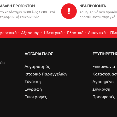
ΑΛΑΒΉ ΠΡΟΪΌΝΤΩΝ
ΝΈΑ ΠΡΟΪΌΝΤΑ
το κατάστημα 09:00 έως 17:00 μετά
Καθημερινά νέα προϊό
τηλεφωνική επικοινωνία.
προστίθενται στην γκάμ
ιφερειακά
Αξεσουάρ
Ηλεκτρικά
Ελαστικά
Λιπαντικά
Πλα
ΛΟΓΑΡΙΑΣΜΌΣ
ΕΞΥΠΗΡΕΤΗ
νέα
Λογαριασμός
Επικοινωνία
Ιστορικό Παραγγελιών
Κατασκευασ
Σύνδεση
Αγαπημένα
Εγγραφή
Σύγκριση
Επιστροφές
Προσφορές