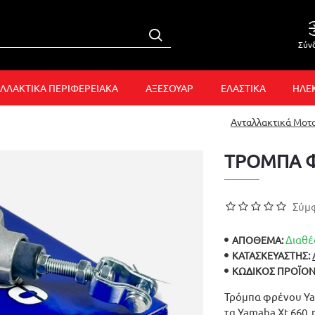
Σύν
ΛΛΑΚΤΙΚΑ ΠΕΡΙΦΕΡΕΙΑΚΑ
ΑΞΕΣΟΥΑΡ
ΕΛΑΣΤΙΚΑ
ΗΛΕ
Ανταλλακτικά Μοτ
ΤΡΟΜΠΑ Φ
Σύμφ
Διαθέ
ΑΠΟΘΕΜΑ:
ΚΑΤΑΣΚΕΥΑΣΤΉΣ:
ΚΩΔΙΚΌΣ ΠΡΟΪΌΝ
Τρόμπα φρένου Yam
τα Yamaha Xt 660 