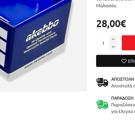
Μαλαισία.
28,00€
ΕΠ
ΑΠΟΣΤΟΛΉ
Αποστολή σ
ΠΑΡΆΔΟΣΗ
Παραδόσεις
για έλεγχο