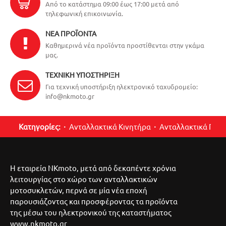
Από το κατάστημα 09:00 έως 17:00 μετά από
τηλεφωνική επικοινωνία.
ΝΈΑ ΠΡΟΪΌΝΤΑ
Καθημερινά νέα προϊόντα προστίθενται στην γκάμα
μας.
ΤΕΧΝΙΚΉ ΥΠΟΣΤΉΡΙΞΗ
Για τεχνική υποστήριξη ηλεκτρονικό ταχυδρομείο:
info@nkmoto.gr
Κατηγορίες:
Ανταλλακτικά Κινητήρα
Ανταλλακτικά Περ
Η εταιρεία NKmoto, μετά από δεκαπέντε χρόνια
λειτουργίας στο χώρο των ανταλλακτικών
μοτοσυκλετών, περνά σε μία νέα εποχή
παρουσιάζοντας και προσφέροντας τα προϊόντα
της μέσω του ηλεκτρονικού της καταστήματος
www.nkmoto.gr